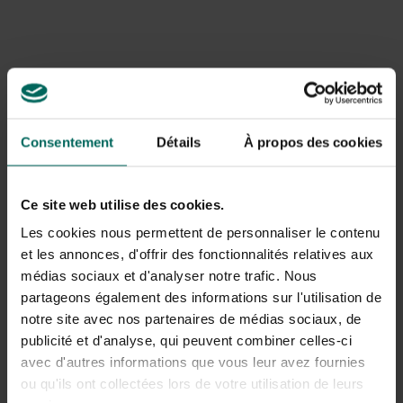
Jonathan et Ingrid Marie. De plus, des groseilles et des
groseilles.
Plantes maraîchères
: les champignons responsables
de l’oïdium sont répandus et se retrouvent par
exemple dans les pois, les herbes fraîches, les
concombres, les carottes, les panais (radis), les choux
de Bruxelles, le salsifère, les tomates et les
Consentement
Détails
À propos des cookies
courgettes.
Roses
: toutes les variétés de roses
Vignes
: toutes les cépages, y compris les vignes
Ce site web utilise des cookies.
domestiques
Plantes d’intérieur, de balcon et de récipient
: les
Les cookies nous permettent de personnaliser le contenu
champignons responsables de l’oïdium sont répandus
et les annonces, d'offrir des fonctionnalités relatives aux
et se trouvent dans les bégonias, jacinthes à sucre,
médias sociaux et d'analyser notre trafic. Nous
hortensias, violettes du Cap, aconit, asters, ventres,
partageons également des informations sur l'utilisation de
chrysanthèmes, delphiniums, bruyère, pétunias, phlox,
notre site avec nos partenaires de médias sociaux, de
violettes, clématite, arbre fuse, mahonie et rosier.
publicité et d'analyse, qui peuvent combiner celles-ci
Jardins ornementaux
: belles-mères, roses,
avec d'autres informations que vous leur avez fournies
anémones, mufliers, tournesols, myosotis, violettes,
ou qu'ils ont collectées lors de votre utilisation de leurs
phlox, aconit, asters, ventres, chrysanthèmes,