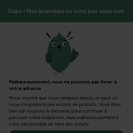
Oups ! Nos branches ne vont pas aussi loin
Contrôle naturel
Oïdium ou mildiou
: reconnaître et
Malheureusement, nous ne pouvons pas livrer à
votre adresse
combattre
Nous voyons que vous naviguez depuis un pays où
nous n’expédions pas encore de produits. Vous êtes
bien sûr toujours le bienvenu pour continuer à
Si vous voyez des taches blanches sur les feuilles de vos
parcourir notre inspiration, mais malheureusement il
plantes, vous avez probablement affaire à la mildiou. Vous
n’est pas possible de faire des achats.
pouvez lire ici comment distinguer l’oïdium de la fausse