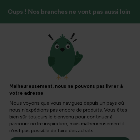
Oups ! Nos branches ne vont pas aussi loin
Contrôle naturel
Feuilles brunes
chez le prunus :
Malheureusement, nous ne pouvons pas livrer à
votre adresse
causes, diagnostic
Nous voyons que vous naviguez depuis un pays où
nous n’expédions pas encore de produits. Vous êtes
et solutions
bien sûr toujours le bienvenu pour continuer à
parcourir notre inspiration, mais malheureusement il
n’est pas possible de faire des achats.
Les feuilles brunes chez le prunus sont courantes et