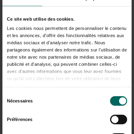
Schimmellezieuze bladvlekken zoals bladvlekkenziekten
die bruine tot rode vlekken veroorzaken
Moniliale aandoeningen (bruine rot) die bloem- en
Ce site web utilise des cookies.
vruchtverkleving beïnvloeden maar ook bladschade
geven
Les cookies nous permettent de personnaliser le contenu
Wortel- en stamziekten zoals Phytophthora die
et les annonces, d'offrir des fonctionnalités relatives aux
bladverkleuring en verwelking veroorzaken
médias sociaux et d'analyser notre trafic. Nous
partageons également des informations sur l'utilisation de
notre site avec nos partenaires de médias sociaux, de
Symptomen herkennen en diagnose
publicité et d'analyse, qui peuvent combiner celles-ci
stellen
avec d'autres informations que vous leur avez fournies
Om bruine bladeren prunus te onderscheiden van
ou qu'ils ont collectées lors de votre utilisation de leurs
voedings- of waterschade, let je op patronen: of alle
services.
bladeren tegelijk verkleuren, of sprake is van gerichte
Sélection
vlekken langs bladnerf of bladpunt. Bij lichte verkleuring
Nécessaires
du
en droogte is voeding- of watermanagement meestal de
consentement
oorzaak. Bij aanhoudende vlekken met zwarte rand en
een wollige schimmel kan een ziekte aan de grond liggen.
Préférences