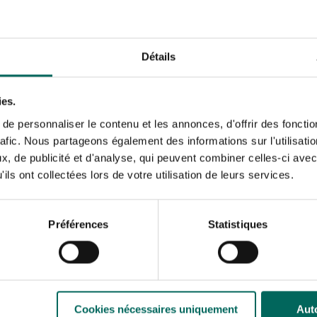
uik van biologische bodembacteriën en schimmels (bijv. Trichode
ysteem helpen beschermen.
jnplan met afwisseling van gewassen en gezonde teeltpraktijken
Détails
eid en onderhoud
rop. Draag passende beschermingsmiddelen, zorg voor voldoende 
ies.
e personnaliser le contenu et les annonces, d'offrir des fonctio
rafic. Nous partageons également des informations sur l'utilisati
rialen regelmatig.
, de publicité et d'analyse, qui peuvent combiner celles-ci avec
serre; houd plantmateriaal gescheiden van mogelijk besmet sub
ils ont collectées lors de votre utilisation de leurs services.
atie en gecontroleerde irrigatie.
sanering uit bij ziekteverschijnselen.
Préférences
Statistiques
 wat is realistisch?
n is geschikt voor oppervlakken en oppervlakkige microben op
het bodemleven en de structuur beschadigen. Zwavelgebaseerde 
kte veiligheidsvoorschriften en mogelijk schade aan gevoeli
de beste balans tussen intensiteit, kosten en risico's.
Cookies nécessaires uniquement
Auto