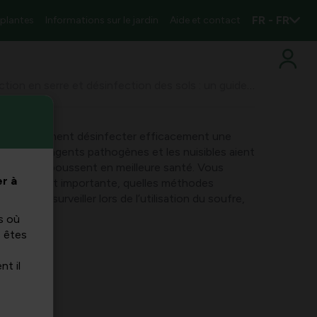
FR - FR
 plantes
Informations sur le jardin
Aide et contact
Désinfection en serre et désinfection des sols : un guide complet pour des cultures saines
endrez comment désinfecter efficacement une
fin que les agents pathogènes et les nuisibles aient
 cultures poussent en meilleure santé. Vous
r à
nfection est importante, quelles méthodes
oyens de surveiller lors de l’utilisation du soufre,
iques.
s où
s êtes
nt il