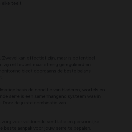
elke teelt.
Zwavel kan effectief zijn, maar is potentieel
en zijn effectief maar streng gereguleerd en
monitoring biedt doorgaans de beste balans
t.
atige basis de conditie van bladeren, wortels en
zonde serre is een samenhangend systeem waarin
ng. Door de juiste combinatie van
 zorg voor voldoende ventilatie en persoonlijke
de beste aanpak voor jouw serre te bepalen.