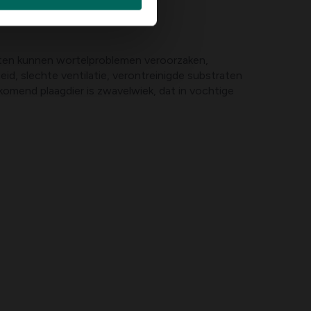
kten kunnen wortelproblemen veroorzaken,
id, slechte ventilatie, verontreinigde substraten
omend plaagdier is zwavelwiek, dat in vochtige