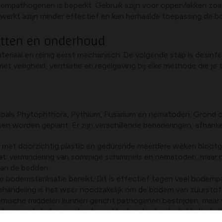
mpathogenen is beperkt. Gebruik azijn voor oppervlakken zoals
erkt azijn minder effectief en kan herhaalde toepassing de b
etten en onderhoud
materiaal en reinig eerst mechanisch. De volgende stap is desi
t veiligheid, ventilatie en regelgeving bij elke methode die je 
oals Phytophthora, Pythium, Fusarium en nematoden. Grond o
worden geplant. Er zijn verschillende benaderingen, afhankeli
t met doorzichtig plastic en gedurende meerdere weken bloot
at: vermindering van sommige schimmels en nematoden, maar ni
van de bedden.
de bodemsterilisatie bereikt. Dit is effectief tegen veel bode
ehandeling is het weer noodzakelijk om de bodem van zuurstof t
emische middelen kunnen gericht pathogenen bestrijden, maar 
o's zijn enkele fumiganten beperkt of verboden; laat dit altijd 