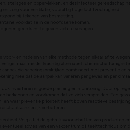
en, stellages en oppervlakken, en desinfecteer gereedschap na 
en zorg voor ventilatie, vooral bij hoge luchtvochtigheid.
otgrond bij tekenen van besmetting.
rantaine voordat ze in de hoofdserre komen.
hogenen geen kans te geven zich te vestigen.
 voor- en nadelen van elke methode tegen elkaar af te wegen. 
n veiliger maar minder krachtig alternatief; chemische fumigant
e aanpak die saneringspraktijken combineert met preventie en 
rekening mee dat de aanpak kan variëren per gewas en per klimaa
ok investeren in goede planning en monitoring. Door op regelm
iekten herkennen en voorkomen dat ze zich verspreiden. Een ge
nen, en waar preventie prioriteit heeft boven reactieve bestrijdi
esultaat aanzienlijk verbeteren.
entieel. Volg altijd de gebruiksvoorschriften van producten en
 en eventueel advies van een vakcentrum of teelttechnicus om 