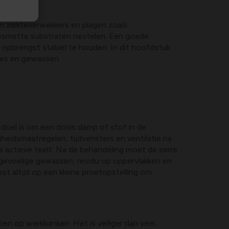
n ziekteverwekkers en plagen zoals
besmette substraten nestelen. Een goede
opbrengst stabiel te houden. In dit hoofdstuk
ypes en gewassen.
doel is om een dosis damp of stof in de
eidsmaatregelen, tijdvensters en ventilatie na
s actieve teelt. Na de behandeling moet de serre
 gevoelige gewassen, residu op oppervlakken en
st altijd op een kleine proefopstelling om
en op werkbanken. Het is veiliger dan veel