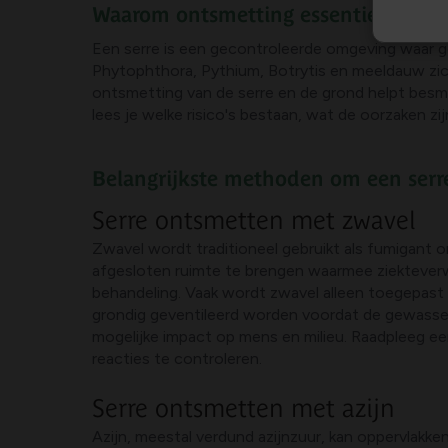
Waarom ontsmetting essentieel voor 
Een serre is een gecontroleerde omgeving waar g
Phytophthora, Pythium, Botrytis en meeldauw zic
ontsmetting van de serre en de grond helpt besm
lees je welke risico's bestaan, wat de oorzaken z
Belangrijkste methoden om een serr
Serre ontsmetten met zwavel
Zwavel wordt traditioneel gebruikt als fumigant 
afgesloten ruimte te brengen waarmee ziekteverwe
behandeling. Vaak wordt zwavel alleen toegepast i
grondig geventileerd worden voordat de gewassen
mogelijke impact op mens en milieu. Raadpleeg een
reacties te controleren.
Serre ontsmetten met azijn
Azijn, meestal verdund azijnzuur, kan oppervlakke