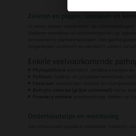
Ziekten en plagen: oorzaken en ke
In serres komen zowel kiem- als schimmeldragers
bladeren verwelken en schimmelsporen op oppervlak
en besmette plantenmaterialen. Een geïntegreerde
omgevingen voorkomt en aandacht vereist vanuit
Enkele veelvoorkomende path
Phytophthora
: wortelrot, verdikte stengels e
Pythium
: zaailing- en jongeplantenschade, na
Fusarium
: verwrongen wortels en stengelverzw
Botrytis cinerea (grijze schimmel)
: natte, ko
Powdery mildew
: poederachtige vlekken op bl
Onderhoudstips en monitoring
Een structurele aanpak is essentieel: toezicht, on