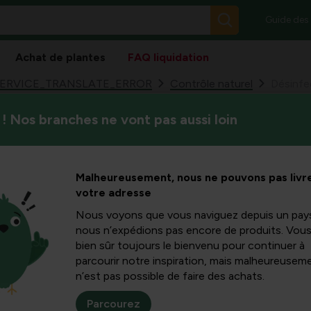
Guide des
Achat de plantes
FAQ liquidation
ERVICE_TRANSLATE_ERROR
Contrôle naturel
! Nos branches ne vont pas aussi loin
Dans cet article, vous appr
 serre et
serre et désinfecter le sol, a
moins de chances et que vos
 sols : un
Malheureusement, nous ne pouvons pas livre
découvrirez pourquoi la dési
votre adresse
existent et quelles sont les m
du vinaigre et d’autres techn
pour des
Nous voyons que vous naviguez depuis un pay
nous n’expédions pas encore de produits. Vou
bien sûr toujours le bienvenu pour continuer à
ines
parcourir notre inspiration, mais malheureuseme
n’est pas possible de faire des achats.
Parcourez