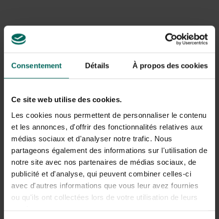
oudere exemplaren kunnen wat dof worden.
Larven of eitjes in papieren verpakking of lijmresten op
muntenverpakkingen.
Snelle bewegingen en het snel verlaten van een munt
bij aanraking.
Oorzaken van besmetting
Consentement
Détails
À propos des cookies
Hoge luchtvochtigheid en warme
opslagomstandigheden.
Ce site web utilise des cookies.
Opslag in kasten, dozen of displaykasten met
lijmresten of organische achtergebleven resten.
Les cookies nous permettent de personnaliser le contenu
Langdurige blootstelling van munten aan vuil en stof in
et les annonces, d'offrir des fonctionnalités relatives aux
open opslagruimte.
médias sociaux et d'analyser notre trafic. Nous
partageons également des informations sur l'utilisation de
Gevolgen voor munten en collecties
notre site avec nos partenaires de médias sociaux, de
Insecten kunnen krassen, verkleuring of veranderingen in
publicité et d'analyse, qui peuvent combiner celles-ci
de patina veroorzaken door contact met de munt of
avec d'autres informations que vous leur avez fournies
door het verplaatsen van de verpakking. In sommige
ou qu'ils ont collectées lors de votre utilisation de leurs
gevallen kunnen zij ook plakresten, lijmresten of
services.
organische materialen verwijderen, waardoor munten