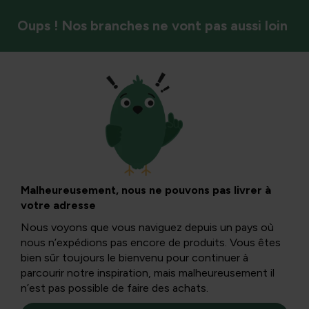
Oups ! Nos branches ne vont pas aussi loin
Antiparasitaire
Escargots sur les
géraniums :
Malheureusement, nous ne pouvons pas livrer à
votre adresse
reconnaissance,
Nous voyons que vous naviguez depuis un pays où
nous n’expédions pas encore de produits. Vous êtes
causes et contrôle
bien sûr toujours le bienvenu pour continuer à
parcourir notre inspiration, mais malheureusement il
n’est pas possible de faire des achats.
Dans cet article informatif, vous apprendrez comment les