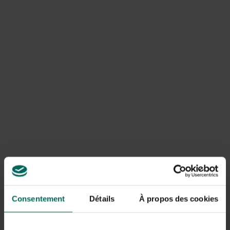
Wanneer wortels een probleem vormen rondom paden
of terras, kun jij overwegen om de wortels mechanisch
te beheersen. Start met het identificeren van de wortels
die echt hinder veroorzaken, en graaf voorzichtig
rondom de zichtbare wortels tot je ze goed kunt
verwijderen. Verwijder korte wortels stap voor stap en
laat de hoofdwortels met rust om de boom te voeden
en stabiliteit te geven. Voor grotere hoofdwortels is het
verstandig een vakman te raadplegen.
Na het verwijderen van wortels rondom klinkers of
paden is het verstandig de bestrating aan te passen
zodat er ruimte is voor toekomstige wortelgroei,
bijvoorbeeld door grotere voegen te maken of door een
wortelbarrière te plaatsen.
Kan ik wortels van bomen afzagen?
Consentement
Détails
À propos des cookies
Het afzagen van hoofdwortels kan de boom ernstig
verzwakken en de stabiliteit in gevaar brengen. Kleine
zijwortels kun jij mogelijk voorzichtig verwijderen, maar