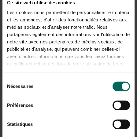
Ce site web utilise des cookies.
laat hoofdwortels met rust of laat een vakman bepalen
welke wortels veilig kunnen worden verwijderd. Snoeien
Les cookies nous permettent de personnaliser le contenu
doe jij bij voorkeur buiten het groeiseizoen en met
et les annonces, d'offrir des fonctionnalités relatives aux
beleid.
médias sociaux et d'analyser notre trafic. Nous
partageons également des informations sur l'utilisation de
Wortels verwijderen rondom klinkers
notre site avec nos partenaires de médias sociaux, de
publicité et d'analyse, qui peuvent combiner celles-ci
en paden
avec d'autres informations que vous leur avez fournies
Om te voorkomen dat wortels klinkers omhoog duwen,
ou qu'ils ont collectées lors de votre utilisation de leurs
kun jij wortels verwijderen die onder de bestrating door
services.
groeien. Overweeg een wortelbarrière langs de rand van
de wortelzone en leg de bestrating opnieuw aan zodat
Sélection
Nécessaires
er weer ruimte is voor toekomstige wortelgroei. Houd
du
altijd rekening met de gezondheid van de boom.
consentement
Préférences
Wortels doden met zout en andere
chemicaliën
Statistiques
Het gebruik van zout of chemische middelen om wortels
te doden wordt sterk afgeraden; dit kan de bodem