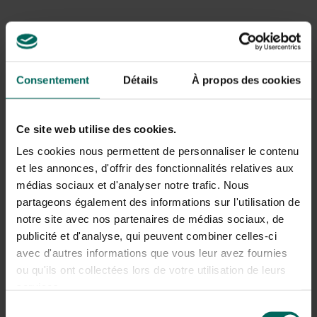
gras groeit en de bodem vochtig is.
Voordelen en nadelen
Voordelen
Consentement
Détails
À propos des cookies
Snelle stikstoflevering die bladgroei stimuleert en
tijdelijk herstel van beschadigd gazon vergemakkelijkt.
Verbetert de bodemorganische stof en kan de
Ce site web utilise des cookies.
bodemstructuur op lange termijn verbeteren.
Kleine, organische voedingsbron die vaak vriendelijker
Les cookies nous permettent de personnaliser le contenu
is voor het milieu dan synthetische meststoffen.
et les annonces, d'offrir des fonctionnalités relatives aux
médias sociaux et d'analyser notre trafic. Nous
Nadelen
partageons également des informations sur l'utilisation de
Kan verbranding veroorzaken bij droogte of als de
notre site avec nos partenaires de médias sociaux, de
dosering te hoog is; geef altijd water na strooien.
publicité et d'analyse, qui peuvent combiner celles-ci
Kan dieren aantrekken en onaangename geurtjes
avec d'autres informations que vous leur avez fournies
veroorzaken als het niet goed wordt opgeslagen.
ou qu'ils ont collectées lors de votre utilisation de leurs
Kan de zuurgraad van de bodem beïnvloeden en is
minder geschikt voor planten die veel fosfor of kalium
services.
vragen.
Sélection