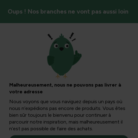
Oups ! Nos branches ne vont pas aussi loin
Sol et fertilisation
Farine de sang :
applications,
Malheureusement, nous ne pouvons pas livrer à
votre adresse
bienfaits et
Nous voyons que vous naviguez depuis un pays où
nous n’expédions pas encore de produits. Vous êtes
conseils pour la
bien sûr toujours le bienvenu pour continuer à
parcourir notre inspiration, mais malheureusement il
n’est pas possible de faire des achats.
pelouse et les