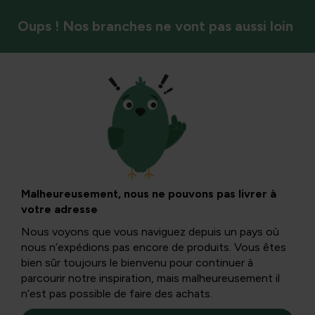
Oups ! Nos branches ne vont pas aussi loin
Entretien de la pelouse
Pelouse en mousse
: une image
Malheureusement, nous ne pouvons pas livrer à
votre adresse
complète et
Nous voyons que vous naviguez depuis un pays où
nous n’expédions pas encore de produits. Vous êtes
informative de la
bien sûr toujours le bienvenu pour continuer à
parcourir notre inspiration, mais malheureusement il
n’est pas possible de faire des achats.
création, de