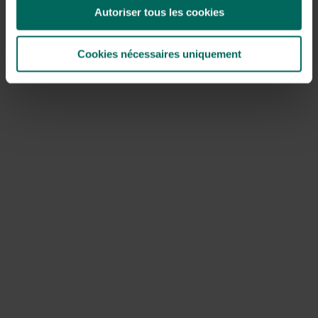
Autoriser tous les cookies
Mosgazon aanleggen en herstellen:
stappenplan
Cookies nécessaires uniquement
Stap 1: Verwijder bestaande moslaag; gebruik een hark
of mosverwijderaar en scheid mos van het gazon.
Stap 2: Verbeter drainage en bodem; belucht de
bodem, voeg organisch materiaal toe en egaliseer de
oppervlakte.
Stap 3: Pas de pH aan indien nodig; breng kalk of
andere correctiemiddelen aan volgens de
bodemanalyse.
Stap 4: Zaai of leg graszoden aan, afhankelijk van de
staat van de bodem en je voorkeur; mosgazon
aanleggen is mogelijk als er graszaad gemengd wordt
die goed tegen schaduw kan.
Stap 5: Irrigeer doelmatig; geef in de eerste weken
voldoende water, maar voorkom wateroverlast die
mos kan stimuleren.
Stap 6: Onderhoud intensiveren; begin met
regelmatige maaien op de juiste hoogte en voeg