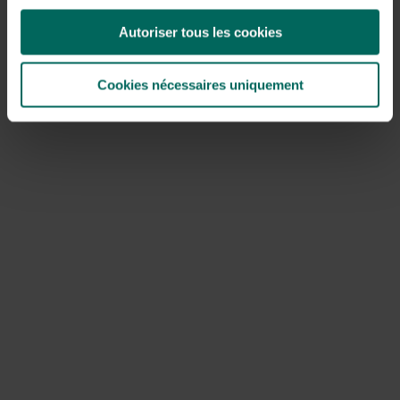
Nadat je gazon is aangelegd of hersteld, volgen enkele
Autoriser tous les cookies
onderhoudsprincipes die kleigrondproblemen verder
minimaliseren:
Cookies nécessaires uniquement
Maai op een hoogte van ongeveer 4-5 cm voor een
gezonde wortelgroei en schaduwbedekking.
Houd de grond vochtig maar niet drassig tijdens het
kiemen; geef regelmatig kleine hoeveelheden water in
het begin.
Belucht periodiek: gebruik een beluchter of een
eenvoudige aerator wanneer de bodem droog genoeg
is. Op kleigrond kan beluchten de structuur verbeteren
bij regelmatige topdressing.
Voedingsstoffen: gebruik een matige, evenwichtige
bemesting in het groeiseizoen, gericht op stikstof en
kalium, en vermijd overbemesting die de klei verder kan
verdichten.
Ziekten en plagen op kleigrond