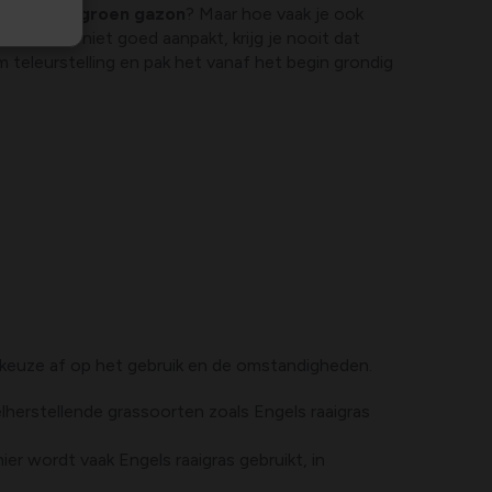
en strak, groen gazon
? Maar hoe vaak je ook
het zaaien niet goed aanpakt, krijg je nooit dat
 teleurstelling en pak het vanaf het begin grondig
je keuze af op het gebruik en de omstandigheden.
elherstellende grassoorten zoals Engels raaigras
ier wordt vaak Engels raaigras gebruikt, in