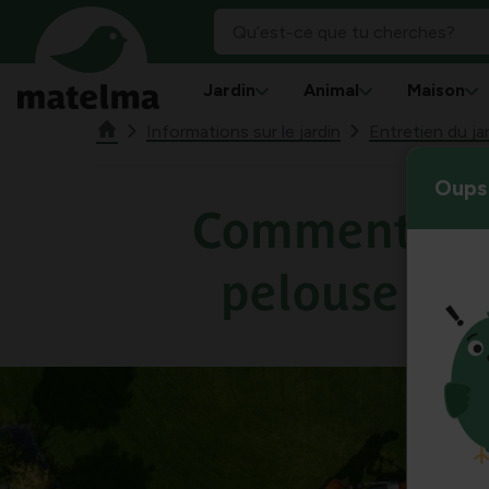
Jardin
Animal
Maison
Informations sur le jardin
Entretien du jar
Oups 
Comment sem
pelouse par