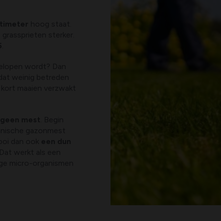
ntimeter
hoog staat.
grassprieten sterker.
5
.
elopen wordt? Dan
dat weinig betreden
 kort maaien verzwakt
r geen mest
. Begin
ganische gazonmest
rooi dan ook
een dun
 Dat werkt als een
ige micro-organismen