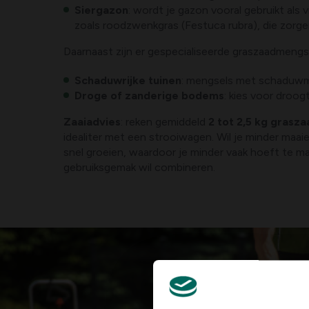
Siergazon
: wordt je gazon vooral gebruikt als
zoals roodzwenkgras (Festuca rubra), die zorge
Daarnaast zijn er gespecialiseerde graszaadmeng
Schaduwrijke tuinen
: mengsels met schaduwm
Droge of zanderige bodems
: kies voor droo
Zaaiadvies
: reken gemiddeld
2 tot 2,5 kg grasz
idealiter met een strooiwagen. Wil je minder ma
snel groeien, waardoor je minder vaak hoeft te m
gebruiksgemak wil combineren.