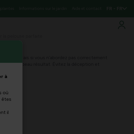
FR - FR
 plantes
Informations sur le jardin
Aide et contact
la pelouse parfaite
e verte ? Mais si vous n’abordez pas correctement
jamais ce beau résultat. Évitez la déception et
r à
s où
s êtes
nt il