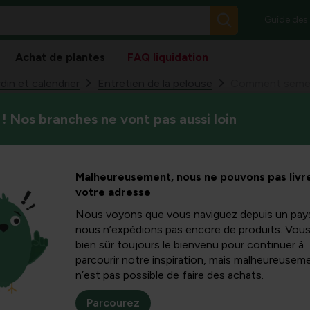
Guide des
Achat de plantes
FAQ liquidation
din et calendrier
Entretien de la pelouse
Comment semer 
! Nos branches ne vont pas aussi loin
Qui ne rêve pas d’une pelous
er la
le sement, vous n’obtiendrez 
abordez-la avec profondeur.
faite
Malheureusement, nous ne pouvons pas livre
votre adresse
Nous voyons que vous naviguez depuis un pay
nous n’expédions pas encore de produits. Vou
bien sûr toujours le bienvenu pour continuer à
parcourir notre inspiration, mais malheureuseme
n’est pas possible de faire des achats.
Parcourez