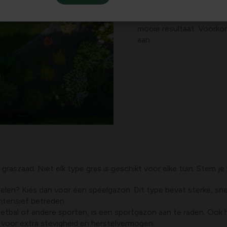
Wie droomt er niet van
e
maait of bemest - als je 
mooie resultaat. Voorkom
aan.
 graszaad. Niet elk type gras is geschikt voor elke tuin. Stem 
spelen? Kies dan voor een speelgazon. Dit type bevat sterke, sn
ntensief betreden.
oetbal of andere sporten, is een sportgazon aan te raden. Ook h
voor extra stevigheid en herstelvermogen.