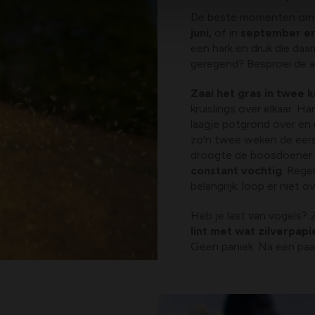
De beste momenten om g
juni,
of in
september en
een hark en druk die daar
geregend? Besproei de a
Zaai het gras in twee 
kruislings over elkaar. Ha
laagje potgrond over en dr
zo'n twee weken de eerste
droogte de boosdoener 
constant vochtig
. Rege
belangrijk: loop er niet 
Heb je last van vogels?
lint met wat zilverpap
Geen paniek. Na een paar