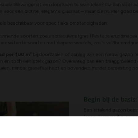
 visuele blikvanger of om doorheen te wandelen? Ga dan voor ee
n voor een dichte, elegante grasmat – maar die minder goed be
sels beschikbaar voor specifieke omstandigheden:
innende soorten zoals schaduwrietgras (Festuca arundinacea
gteresistente soorten met diepere wortels, zoals veldbeemdgra
aad per 100 m²
bij doorzaaien of aanleg van een nieuw gazon. V
aien en toch een sterk gazon? Overweeg dan een traaggroeiend
aaien, minder grasafval hebt en bovendien minder bemesting nod
Begin bij de basi
Een stralend gazon begin
losse, humusrijke en
Investeer dus in een deg
termijn.