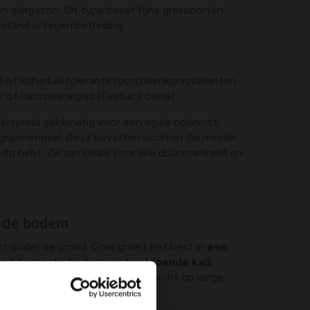
n siergazon. Dit type bevat fijne grassoorten
stand is tegen betreding.
) of schaduwtolerante roodzwenkgrasvarianten.
s of hardzwenkgras (Festuca ovina).
erspreid gelijkmatig voor een egale opkomst,
 grasmengsel. Deze bevatten soorten die minder
ig hebt. Ze zijn ideaal voor wie duurzaamheid en
s: de bodem
t onder de grond. Gras groeit het best in
een
 goed bemeste bodem
met voldoende kalk
.
elijke voorbereiding - het loont echt op lange