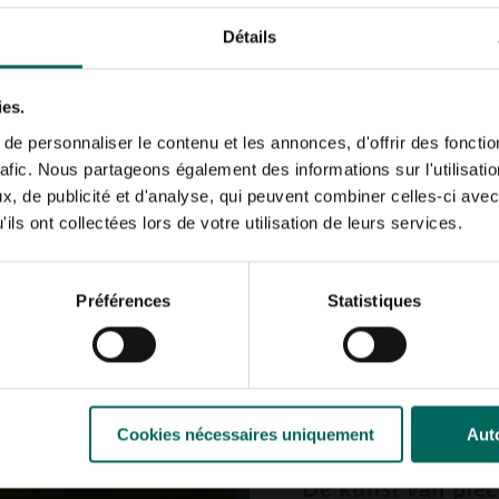
Laat de bodem vooraf an
Détails
voedingsstoffen ontbrek
Begin met een schoon te
beplanting.
Frees de gr
ies.
wortels eruit. Laat de b
Schoffel intussen gereg
e personnaliser le contenu et les annonces, d'offrir des fonctio
rafic. Nous partageons également des informations sur l'utilisati
Meng de bovenlaag m
, de publicité et d'analyse, qui peuvent combiner celles-ci avec
organische gazonmest to
ils ont collectées lors de votre utilisation de leurs services.
Daarna egaliseer je alles
Herhaal dit tot de onderg
Laat het geheel nog een 
Préférences
Statistiques
Heb je te maken met
dr
of bodemverbeteraar toe.
je gazon een eerlijke kan
Cookies nécessaires uniquement
Auto
De kunst van prec