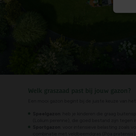
Welk graszaad past bij jouw gazon?
Een mooi gazon begint bij de juiste keuze van het
Speelgazon
: heb je kinderen die graag buiten
(Lolium perenne), die goed bestand zijn tegen i
Sportgazon
: voor intensieve belasting zoals v
combinatie met veldbeemdgras (Poa pratensis) 