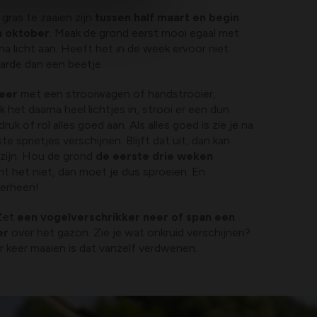
ras te zaaien zijn
tussen half maart en begin
 oktober
. Maak de grond eerst mooi egaal met
na licht aan. Heeft het in de week ervoor niet
arde dan een beetje.
keer
met een strooiwagen of handstrooier,
rk het daarna heel lichtjes in, strooi er een dun
uk of rol alles goed aan. Als alles goed is zie je na
 sprietjes verschijnen. Blijft dat uit, dan kan
zijn. Hou de grond
de eerste drie weken
nt het niet, dan moet je dus sproeien. En
overheen!
 Zet
een vogelverschrikker neer of span een
ier
over het gazon. Zie je wat onkruid verschijnen?
 keer maaien is dat vanzelf verdwenen.