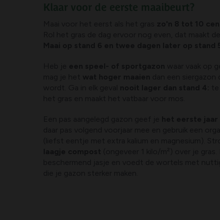
Klaar voor de eerste maaibeurt?
Maai voor het eerst als het gras
zo'n 8 tot 10 ce
Rol het gras de dag ervoor nog even, dat maakt de 
Maai op stand 6 en twee dagen later op stand 
Heb je
een speel- of sportgazon
waar vaak op g
mag je het
wat hoger maaien
dan een siergazon 
wordt. Ga in elk geval
nooit lager dan stand 4:
te
het gras en maakt het vatbaar voor mos.
Een pas aangelegd gazon geef je
het eerste jaa
daar pas volgend voorjaar mee en gebruik een or
(liefst eentje met extra kalium en magnesium). St
laagje compost
(ongeveer 1 kilo/m²) over je gras.
beschermend jasje en voedt de wortels met nutt
die je gazon sterker maken.