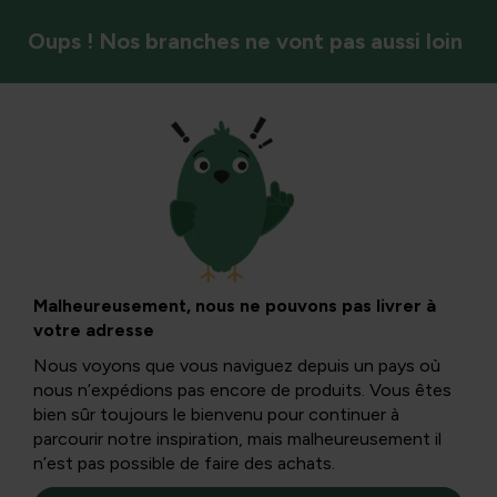
Oups ! Nos branches ne vont pas aussi loin
Élaguer
Taillez les haies.
Comment
Malheureusement, nous ne pouvons pas livrer à
votre adresse
commencez-vous ?
Nous voyons que vous naviguez depuis un pays où
nous n’expédions pas encore de produits. Vous êtes
bien sûr toujours le bienvenu pour continuer à
Les haies sont taillées à partir de la mi-mai ; épicéas et
parcourir notre inspiration, mais malheureusement il
conifères en juin. Assurez-vous que toutes vos haies
n’est pas possible de faire des achats.
soient taillées pour la première fois avant le 21 juin et