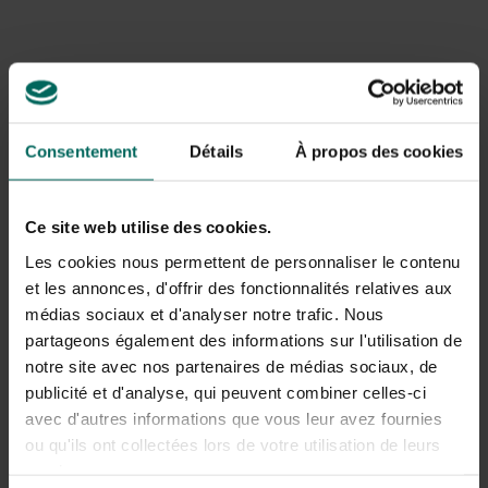
Veilig snoeien
Draag stevige handschoenen en schoenen met een
ruwe zool; een veiligheidsbril is geen overbodige luxe.
Draag een lange broek en een trui die nauw aansluit;
losse kledij kan haperen. Als je met een heggenschaar
met snoer werkt, hang dan de kabel over je schouder.
Consentement
Détails
À propos des cookies
Staat je haag tegen een muur, bescherm dan de punt
van je schaar met een tipbeschermer, dat vermijdt de
terugslag mocht je tegen de muur botsen. Maak je
Ce site web utilise des cookies.
heggenschaar elke keer na gebruik schoon. Verwijder
overgebleven takjes, ontsmet nauwkeurig en olie het
Les cookies nous permettent de personnaliser le contenu
blad.
et les annonces, d'offrir des fonctionnalités relatives aux
médias sociaux et d'analyser notre trafic. Nous
partageons également des informations sur l'utilisation de
notre site avec nos partenaires de médias sociaux, de
publicité et d'analyse, qui peuvent combiner celles-ci
avec d'autres informations que vous leur avez fournies
ou qu'ils ont collectées lors de votre utilisation de leurs
services.