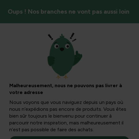
Oups ! Nos branches ne vont pas aussi loin
Élaguer
Taille et
rajeunissement de
Malheureusement, nous ne pouvons pas livrer à
votre adresse
la haie de hêtre :
Nous voyons que vous naviguez depuis un pays où
nous n’expédions pas encore de produits. Vous êtes
guide pratique
bien sûr toujours le bienvenu pour continuer à
parcourir notre inspiration, mais malheureusement il
n’est pas possible de faire des achats.
Apprenez à rendre une haie de hêtre saine et serrée grâce