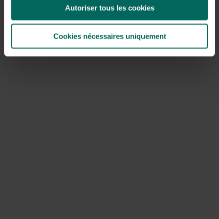
Autoriser tous les cookies
Bij een verwaarloosde of oudere haag werkt
beukenhaag verjongen
meestal beter in fasen.
Verjonging draait om het stimuleren van nieuwe
Cookies nécessaires uniquement
scheuten uit oudere houtlagen en het creëren van een
stevige basis voor toekomstige groei.
Verjongen
gaat
gepaard met frequente, gematigde snoei en aandacht
voor bodem en water. In sommige gevallen kan het nodig
zijn om
wanner oude beukenhaag terugsnoeien
te
overwegen, waarbij je eerst tot een derde tot half van
de hoogte terug snoeit en dit proces meerdere keren
herhaalt totdat de gewenste structuur is hersteld.
Onderhoud bij droogte en ziekten
Droogte kan de groei belemmeren en de conditie van de
haag verslechteren. Maak bij
beukenhaag snoeien bij
droogte
rekening met voldoende water na snoei,
mulchlaag rondom de stam en regelmatige controle op
tekenen van stress zoals verkleurde bladeren of
verwelkte scheuten. Ziekte en schimmelgevallen