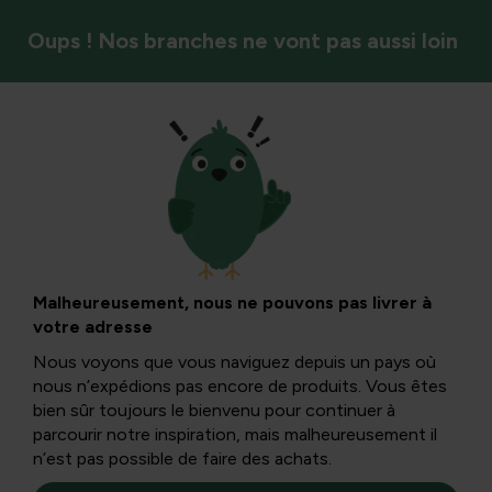
Oups ! Nos branches ne vont pas aussi loin
Élaguer
Gaura lindheimeri :
soins, problèmes et
Malheureusement, nous ne pouvons pas livrer à
votre adresse
conseils
Nous voyons que vous naviguez depuis un pays où
nous n’expédions pas encore de produits. Vous êtes
bien sûr toujours le bienvenu pour continuer à
Gaura lindheimeri est une plante ornementale populaire à
parcourir notre inspiration, mais malheureusement il
longue fleur qui se distingue surtout dans les massifs et
n’est pas possible de faire des achats.
les bordures grâce à ses fleurs flottantes qui semblent