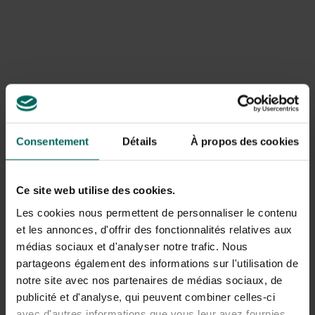
advies is om Gaura in droge winters te laten
overwinteren en in minder koude klimaatzones eventueel
te beschermen door afdekking of opkweek in potten
met vorstvrije opslag.
Snoeien en onderhoud
Snoeien is een veelbesproken onderwerp in de Gaura-
wereld. Sommigen zullen de stelen halverwege of tot
Consentement
Détails
À propos des cookies
ongeveer 10 tot 30 cm van de grond terugknippen rond
juni, zodat ze opnieuw uitlopen en vaak opnieuw gaan
bloeien. Anderen laten de planten volledig ongesnoeid
Ce site web utilise des cookies.
om de natuurlijke vorm te behouden; in natte
omstandigheden kunnen lange takken echter wortelen
Les cookies nous permettent de personnaliser le contenu
en omvallen veroorzaken. Een middenweg is het
et les annonces, d'offrir des fonctionnalités relatives aux
terugknippen tot ongeveer 20–30 cm en het gebruik van
médias sociaux et d'analyser notre trafic. Nous
ondersteuningsringen of stokken, vooral bij jonge
partageons également des informations sur l'utilisation de
plantjes. Voor zaailingen is het vaak mogelijk om uit zaad
notre site avec nos partenaires de médias sociaux, de
weer nieuwe planten te krijgen, en stekken geven ook
publicité et d'analyse, qui peuvent combiner celles-ci
goede resultaten.
avec d'autres informations que vous leur avez fournies