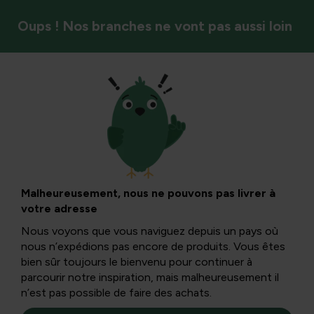
Oups ! Nos branches ne vont pas aussi loin
Calendrier de jardin
Astuce de jardinage
- Ce magnifique
Malheureusement, nous ne pouvons pas livrer à
votre adresse
mois de jardinage !
Nous voyons que vous naviguez depuis un pays où
nous n’expédions pas encore de produits. Vous êtes
bien sûr toujours le bienvenu pour continuer à
Le quatrième mois de l’année touche à sa fin et nous
parcourir notre inspiration, mais malheureusement il
pouvons désormais affirmer avec certitude que ce fut un
n’est pas possible de faire des achats.
début de printemps doux.