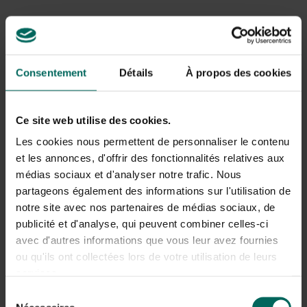
overwegen de plant in een koel, maar niet koud (boven
5°C) vertrek te zetten, liefst met voldoende licht.
Inpakken van musa basjoo in de volle
Consentement
Détails
À propos des cookies
grond
Vollegrondplanten vragen om een combinatie van
Ce site web utilise des cookies.
mulchen en een ademende deklaag. Volg deze stappen
voor een effectieve bescherming:
Les cookies nous permettent de personnaliser le contenu
et les annonces, d'offrir des fonctionnalités relatives aux
Inspectie en voorbereidingen:
verwijder dode
médias sociaux et d'analyser notre trafic. Nous
bladeren en snoei voorzichtig; dit minimaliseert
partageons également des informations sur l'utilisation de
schimmels en bevordert ventilatie.
notre site avec nos partenaires de médias sociaux, de
Mulchen:
breng een dikke laag van droge mulch aan
publicité et d'analyse, qui peuvent combiner celles-ci
rond de stro- en wortelzone, maar laat een beetje
avec d'autres informations que vous leur avez fournies
luchtcirculatie rond de stam achter. Het mulch bedekt
ou qu'ils ont collectées lors de votre utilisation de leurs
de wortels en houdt de bodem warmer.
services.
Ademend deklaag:
wikkel de bovenste delen van de
plant losjes in jute of kokosmat. Zorg voor genoeg
Sélection
ruimte zodat vocht kan verdampen.