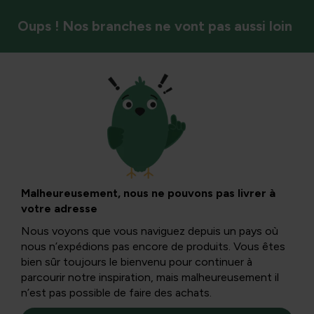
Oups ! Nos branches ne vont pas aussi loin
Antigel
Guide pour
protéger les plants
Malheureusement, nous ne pouvons pas livrer à
votre adresse
de Musa Basjoo et
Nous voyons que vous naviguez depuis un pays où
nous n’expédions pas encore de produits. Vous êtes
de bananiers de
bien sûr toujours le bienvenu pour continuer à
parcourir notre inspiration, mais malheureusement il
n’est pas possible de faire des achats.
l’hiver : quand et