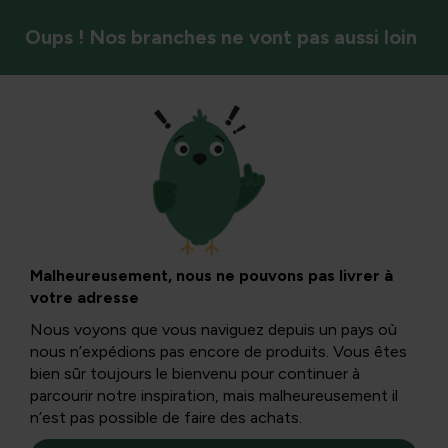
Oups ! Nos branches ne vont pas aussi loin
Insectes et pollinisateurs
Animaux dans le
jardin ~ L’araignée
Malheureusement, nous ne pouvons pas livrer à
votre adresse
Nous voyons que vous naviguez depuis un pays où
Fascinant, excitant, utile et spécial, c’est ainsi que
nous n’expédions pas encore de produits. Vous êtes
l’araignée peut être décrite. Mais tout le monde ne leur
bien sûr toujours le bienvenu pour continuer à
attribue pas ces qualités...
parcourir notre inspiration, mais malheureusement il
n’est pas possible de faire des achats.