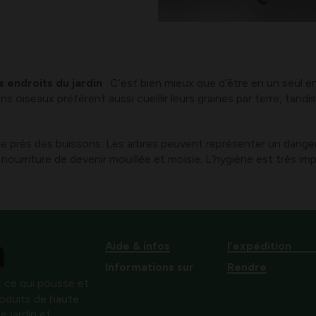
 endroits du jardin
. C’est bien mieux que d’être en un seul end
s oiseaux préfèrent aussi cueillir leurs graines par terre, tand
e près des buissons. Les arbres peuvent représenter un danger p
a nourriture de devenir mouillée et moisie. L’hygiène est très i
Aide & infos
l’expédition
Informations sur
Rendre
 ce qui pousse et
produits de haute
e jardin et