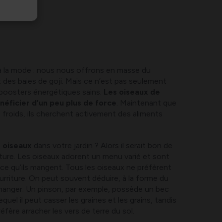
à la mode : nous nous offrons en masse du
t des baies de goji. Mais ce n’est pas seulement
 boosters énergétiques sains.
Les oiseaux de
néficier d’un peu plus de force
. Maintenant que
s froids, ils cherchent activement des aliments
s oiseaux
dans votre jardin ? Alors il serait bon de
ture. Les oiseaux adorent un menu varié et sont
ce qu’ils mangent. Tous les oiseaux ne préfèrent
rriture. On peut souvent déduire, à la forme du
 manger. Un pinson, par exemple, possède un bec
uel il peut casser les graines et les grains, tandis
éfère arracher les vers de terre du sol.