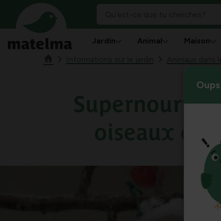
Jardin
Animal
Maison
Informations sur le jardin
Animaux dans le
Oups 
Supernourritu
oiseaux de j