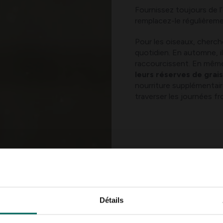
Fournissez toujours de l’
remplacez-le régulièremen
Pour les oiseaux, cherche
quotidien. En automne, i
raccourcissent. En mê
leurs réserves de grai
nourriture supplémentaire
traverser les journées fr
Détails