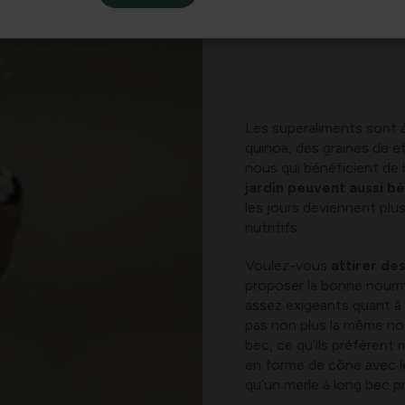
Les superaliments sont 
quinoa, des graines de e
nous qui bénéficient de
jardin peuvent aussi bé
les jours deviennent plu
nutritifs.
Voulez-vous
attirer de
proposer la bonne nourri
assez exigeants quant à 
pas non plus la même nou
bec, ce qu’ils préfèrent
en forme de cône avec leq
qu’un merle à long bec pr