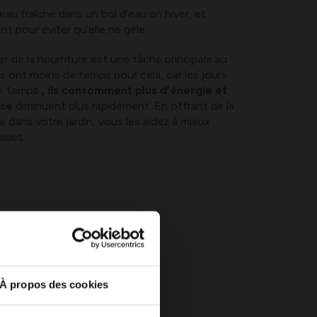
eau fraîche dans un bol d’eau en hiver, et
t pour éviter qu’elle ne gèle.
r de la nourriture est une tâche principale au
ls ont moins de temps pour cela, car les jours
me temps
, ils consomment plus d’énergie et
sse
diminuent plus rapidement. En offrant de la
 dans votre jardin, vous les aidez à mieux
oides.
À propos des cookies