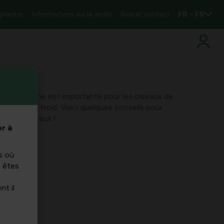
FR - FR
 plantes
Informations sur le jardin
Aide et contact
ergie et saine est importante pour les oiseaux de
 il fait plus froid. Voici quelques conseils pour
vec les oiseaux !
r à
s où
s êtes
nt il