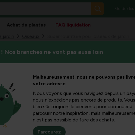
Guide des
Achat de plantes
FAQ liquidation
 jardin
Oiseaux
Supernourriture pour oiseaux de jardin
! Nos branches ne vont pas aussi loin
Une alimentation riche en én
re pour
jardin. Surtout en hiver, quand
nourrir un jardin accueillant a
ardin
Malheureusement, nous ne pouvons pas livre
votre adresse
Nous voyons que vous naviguez depuis un pay
nous n’expédions pas encore de produits. Vou
bien sûr toujours le bienvenu pour continuer à
parcourir notre inspiration, mais malheureuseme
n’est pas possible de faire des achats.
Parcourez