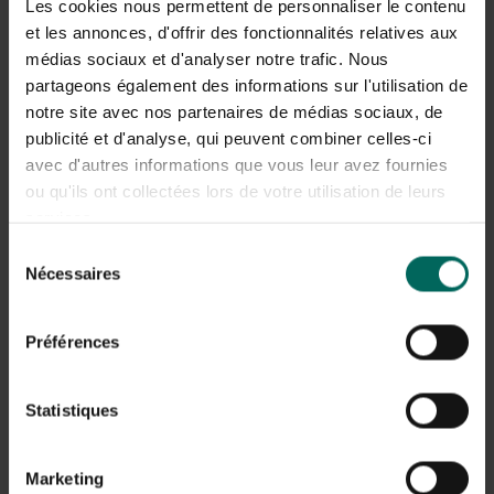
Les cookies nous permettent de personnaliser le contenu
et les annonces, d'offrir des fonctionnalités relatives aux
médias sociaux et d'analyser notre trafic. Nous
partageons également des informations sur l'utilisation de
notre site avec nos partenaires de médias sociaux, de
publicité et d'analyse, qui peuvent combiner celles-ci
avec d'autres informations que vous leur avez fournies
ou qu'ils ont collectées lors de votre utilisation de leurs
services.
Sélection
Nécessaires
Arrêter les orties
du
consentement
Un premier conseil pour empêcher les orties d’entrer dans
Préférences
le jardin est de les retirer à temps avant qu’elles ne se
multiplient. Ils font cela sous terre et par les semis.
Les grosses orties fleurissent de juin à l’automne et sont
Statistiques
des pollinisateurs par le vent. La plante mâle fait éclater
les fleurs, faisant jaillir le pollen en nuage, espérant la
fécondation des fleurs femelles.
Marketing