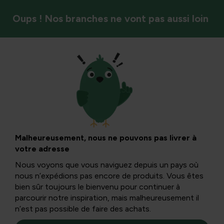
Oups ! Nos branches ne vont pas aussi loin
Oiseaux
Prévenir et
éliminer les orties
Malheureusement, nous ne pouvons pas livrer à
votre adresse
Nous voyons que vous naviguez depuis un pays où
Les orties sont aussi une épine dans le jardin pour la
nous n’expédions pas encore de produits. Vous êtes
plupart des propriétaires qui préfèrent ne pas en avoir
bien sûr toujours le bienvenu pour continuer à
dans leur jardin. Prévenir et éliminer les orties :
parcourir notre inspiration, mais malheureusement il
n’est pas possible de faire des achats.