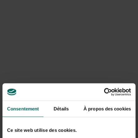
que des tas de compost ou des poulaillers et est une
plante annuelle. La petite ortie atteint environ un demi-
mètre et possède une racine pivotante. La grosse ortie
possède un système de rhizomes. Ainsi, la grosse ortie
peut rapidement couvrir une grande surface. La grosse
ortie peut également devenir des spécimens jusqu’à 2,5
mètres.
Consentement
Détails
À propos des cookies
Ce site web utilise des cookies.