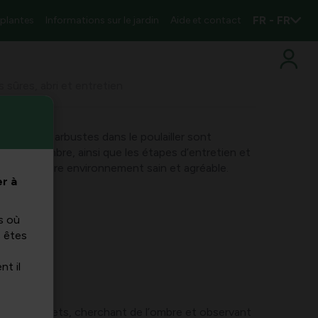
FR - FR
 plantes
Informations sur le jardin
Aide et contact
s sûres, abri et entretien
drez quels arbustes dans le poulailler sont
abri et ombre, ainsi que les étapes d’entretien et
intenir votre environnement sain et agréable.
r à
s où
s êtes
nt il
aite aux poulets, cherchant de l’ombre et observant