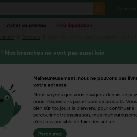
Guide des
Achat de plantes
FAQ liquidation
 jardin
Oiseaux
Quels buissons dans le poulailler : option
! Nos branches ne vont pas aussi loin
Dans cet article, vous appren
 dans le
adaptés, comment ils offrent 
de soins nécessaires pour ma
ons sûres,
Malheureusement, nous ne pouvons pas livre
votre adresse
etien
Nous voyons que vous naviguez depuis un pay
nous n’expédions pas encore de produits. Vou
bien sûr toujours le bienvenu pour continuer à
parcourir notre inspiration, mais malheureuseme
n’est pas possible de faire des achats.
ler ?
Parcourez
ontre le vent et les conditions humides, offrant un lieu de retr