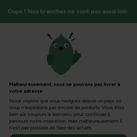
Oups ! Nos branches ne vont pas aussi loin
Styles de jardin et ambiance
Quelle doit être
l’ampleur d’une
Malheureusement, nous ne pouvons pas livrer à
votre adresse
bordure dans votre
Nous voyons que vous naviguez depuis un pays où
nous n’expédions pas encore de produits. Vous êtes
jardin : un guide
bien sûr toujours le bienvenu pour continuer à
parcourir notre inspiration, mais malheureusement il
n’est pas possible de faire des achats.
complet des