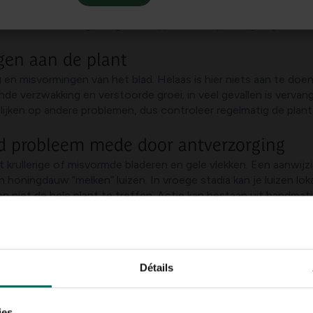
ken en bladeren getroffen zijn. De belangrijkste oorzaken die i
e oorzaken heeft eigen eigenschappen, voortplantingswijzen en 
gen aan de plant
ng en misvormingen van het blad. Helaas is hier niets aan te doen
vende verzwakking en verstoorde groei; in veel gevallen is verv
 lijken op andere problemen, dus controleer regelmatig de plant
d probleem mede door antverzorging
ot krullerige of misvormde bladeren en gele vlekken. Een aanwijz
 honingdauw “melken” luizen. In vroege stadia kan je luizen l
ven niet de hele plant te treffen. Actie kan bestaan uit handm
 niet uitgroeit.
 die via de wortels binnenkomen
mabosi leven in de grond en dringen via de wortels de plant bin
Détails
nvoudige curatieve maatregelen voor een door aaltjes aangetast
ies.