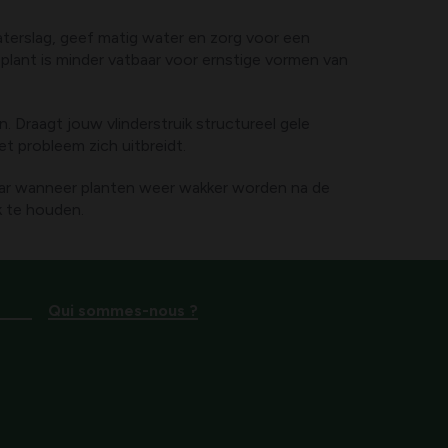
aterslag, geef matig water en zorg voor een
 plant is minder vatbaar voor ernstige vormen van
. Draagt jouw vlinderstruik structureel gele
t probleem zich uitbreidt.
rjaar wanneer planten weer wakker worden na de
k te houden.
Qui sommes-nous ?