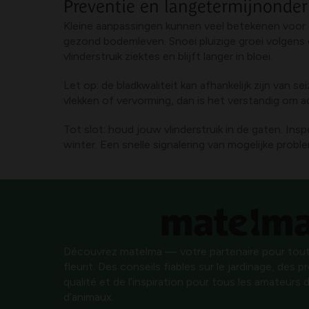
Preventie en langetermijnonde
Kleine aanpassingen kunnen veel betekenen voor d
gezond bodemleven. Snoei pluizige groei volgens e
vlinderstruik ziektes en blijft langer in bloei.
Let op: de bladkwaliteit kan afhankelijk zijn van
vlekken of vervorming, dan is het verstandig om a
Tot slot: houd jouw vlinderstruik in de gaten. I
winter. Een snelle signalering van mogelijke probl
Découvrez matelma — votre partenaire pour tout
fleurit. Des conseils fiables sur le jardinage, des 
qualité et de l’inspiration pour tous les amateurs d
d’animaux.