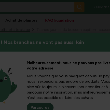
Guide des
Achat de plantes
FAQ liquidation
olte et stockage
Taches jaunes du buisson papillon : cause
! Nos branches ne vont pas aussi loin
Le buisson de papillons ajout
u buisson
jaunes soudaines sur les feui
vous découvrirez les princip
uses et
Malheureusement, nous ne pouvons pas livre
avec des remèdes naturels.
votre adresse
urelle
Nous voyons que vous naviguez depuis un pay
nous n’expédions pas encore de produits. Vou
bien sûr toujours le bienvenu pour continuer à
parcourir notre inspiration, mais malheureuseme
n’est pas possible de faire des achats.
kken op vlinderstruik
Parcourez
n krijgen met verschillende problemen die gele vlekken op het bl