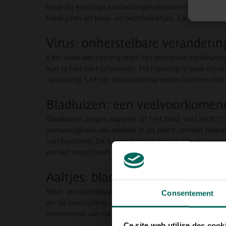
maar bij ernstige aantastingen kunnen meerdere tak
bladluizen en blad- en wortelaaltjes. Elk van dez
Virus: onherstelbare veranderin
Een virale aantasting leidt tot blijvende verkleuri
kun je het niet uitwissen. Het gevolg is vaak blij
oplossing. Let op: virusverschijnselen kunnen ook
Bladluizen: een veelvoorkomen
Bladluizen zuigen sappen uit het blad, wat leidt t
aanwezigheid van mieren in de plant, omdat mieren
van bladeren. De luizen kunnen lokaal zijn en hoe
en het monitoren van de plant zodat de aantasting
Aaltjes: blad- en wortelaaltjes
Blad- en wortelaaltjes zoals Aphelenchoides ritze
Consentement
en de bestrijding is beperkt; er bestaan geen ee
weerstand van de plant zijn daarom belangrijk.
Ce site web utilise des cook