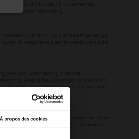
n de praktijk voorkomen zijn virusinfecties,
implicaties voor behandeling.
: zodra het virus zich in de plant heeft gevestigd,
anging van de aangetaste plant de meest praktische
.
ing voor een luisaantasting is vaak de
okaliseren op jonge scheuten en aan de onderkant
atig verwijderen of weggevegen met waterstralen,
nen. Deze aantastingen zijn vaak minder zichtbaar
À propos des cookies
e vlinderstruik. Preventie, een gezonde bodem en