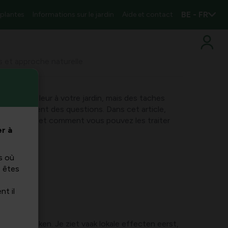
BE - FR
 plantes
Informations sur le jardin
Aide et contact
s et approche naturelle
e de la couleur à votre jardin, mais des taches
lles soulèvent des questions. Dans cet article,
ales causes et comment vous pouvez les traiter
r à
s où
s êtes
nt il
ad veroorzaken. Je ziet vaak lokale effecten eerst,