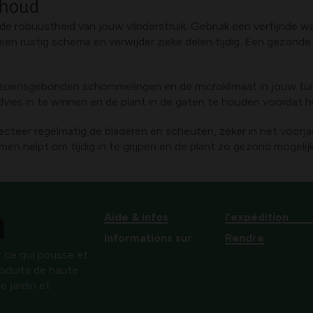
rhoud
e robuustheid van jouw vlinderstruik. Gebruik een verfijnde w
en rustig schema en verwijder zieke delen tijdig. Een gezonde
 seizoensgebonden schommelingen en de microklimaat in jouw tuin
dvies in te winnen en de plant in de gaten te houden voordat he
nspecteer regelmatig de bladeren en scheuten, zeker in het voo
emen helpt om tijdig in te grijpen en de plant zo gezond mogelij
Aide & infos
l’expédition
Informations sur
Rendre
 ce qui pousse et
produits de haute
e jardin et