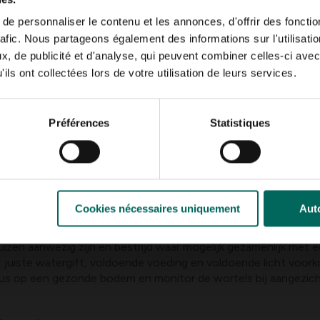
e personnaliser le contenu et les annonces, d'offrir des fonctio
rafic. Nous partageons également des informations sur l'utilisati
erkleuring die door de plant heen trekt. Een andere signaal is 
, de publicité et d'analyse, qui peuvent combiner celles-ci avec
uizen. De combinatie van verschijnselen helpt bij het onders
ils ont collectées lors de votre utilisation de leurs services.
Préférences
Statistiques
r natuurlijke bestrijding
s voor virussen, richt je je op beheersing van luizen en vóór
l bij virale symptomen, om verdere verspreiding te voorkomen.
Cookies nécessaires uniquement
Auto
 aantastingen kan je luizen met de hand verwijderen of tussen d
 luizen aanwezig zijn en bestrijd waar mogelijk gezamenlijk met 
 juiste watergift, voldoende voeding en voldoende licht voor
focus op een gezonde bodem en monitor de wortels bij aangezich