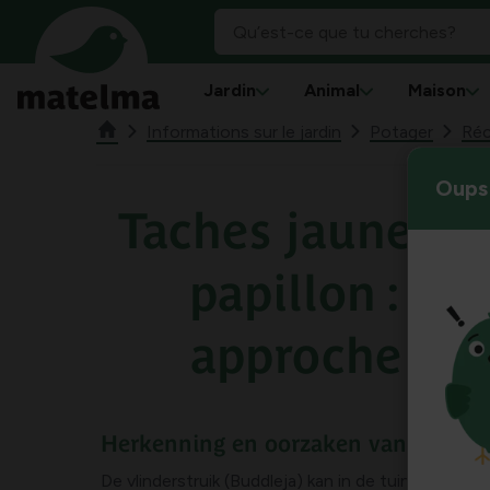
Jardin
Animal
Maison
Informations sur le jardin
Potager
Réc
Oups 
Taches jaunes d
papillon : ca
approche nat
Herkenning en oorzaken van gele vle
De vlinderstruik (Buddleja) kan in de tuin te make