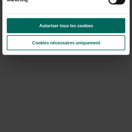
zere plek. De plant groeit in de meeste bermen. De
werkzame stoffen zullen door de huid worden
opgenomen en versnellen het herstelproces bij
peesontstekingen, bloeduitstortingen, blessures,
Autoriser tous les cookies
kneuzingen of overbelaste spieren. Je kan natuurlijk ook
zorgen voor smeerwortelzalf die je kant en klaar in de
Cookies nécessaires uniquement
natuurwinkel of apotheek kunt kopen.
Diarree: braam
Een
aftreksel van de bladeren of een extract van de
vruchten van de braam
zijn effectief tegen
diarree
.
Braam is een medicinale plant, de vruchten zijn kleine
vitaminebommen. Heb je last van buikloop tijdens je trip,