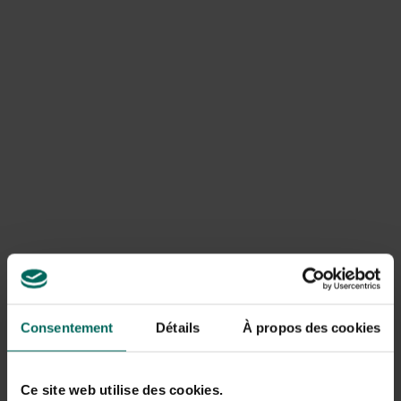
Blauwe plekken: Arnica
In jouw reisapotheek mag
Arnica zalf
niet ontbreken.
Het is een natuurlijk middel tegen blauwe plekken en
builen. Arnica, ook wel valkruid genaamd, heeft zijn naam
niet gestolen. Het
bevordert de doorbloeding en
herstelt de huid
sneller. De plant is niet overal te vinden,
daarom neem je best de zalf die je kan kopen in de handel,
van thuis uit mee. Als je tijdens je reis valt of ergens
tegenaan loopt smeer er dan onmiddellijk de helende zalf
op. Het helpt tegen blauwe plekken, builen maar ook
tegen insectenbeten en om stijve spieren te verlichten.
Blaren en zweetvoeten: bijvoet
Consentement
Détails
À propos des cookies
Bijvoet (Artemisia vulgaris)
is een plant die vroeger
door pelgrims werd gebruikt tijdens lange wandelingen.
Ze legden de blaadjes in hun schoenen
om langer te
Ce site web utilise des cookies.
kunnen stappen
. Je vindt de plant haast langs alle