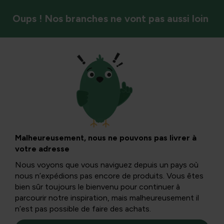
Oups ! Nos branches ne vont pas aussi loin
Saison
Premiers secours à
base de plantes : la
Malheureusement, nous ne pouvons pas livrer à
votre adresse
pharmacie
Nous voyons que vous naviguez depuis un pays où
nous n’expédions pas encore de produits. Vous êtes
naturelle de voyage
bien sûr toujours le bienvenu pour continuer à
parcourir notre inspiration, mais malheureusement il
n’est pas possible de faire des achats.
Ceux qui sortent dans la nature risquent parfois d’être