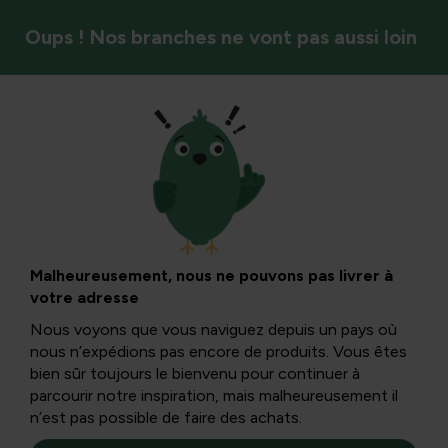
Oups ! Nos branches ne vont pas aussi loin
Fruits et baies
Salak : tout ce que
vous devez savoir
Malheureusement, nous ne pouvons pas livrer à
votre adresse
sur la plante salak,
Nous voyons que vous naviguez depuis un pays où
nous n’expédions pas encore de produits. Vous êtes
les soins, les
bien sûr toujours le bienvenu pour continuer à
parcourir notre inspiration, mais malheureusement il
n’est pas possible de faire des achats.
maladies et la