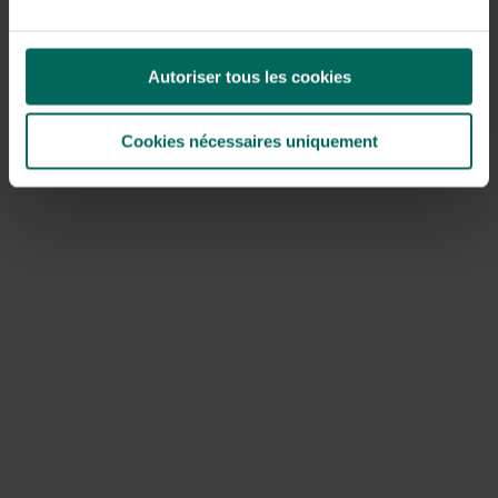
te beperken. Een combinatie van goede drainage,
luchtcirculatie en regelmatige inspectie is de beste
preventie.
Autoriser tous les cookies
Wortelrot en Phytophthora bij natte voeten
Bladvlekken door schimmel of bacterie
Cookies nécessaires uniquement
Schildluizen, spintmijten en meelwormachtig
ongedierte
Behandeling: verbeter drainage, verwijder aangetaste
bladeren, gebruik milde olie of biologische bestrijding
Oogst en gebruik van de salak vruchten
Oogsten gebeurt wanneer de vruchten rijp zijn en hun
kleur en aromatische geur veranderen. De vruchten zijn
eetbaar en worden vaak vers geconsumeerd in salades,
desserts en dranken. De pit, ook wel salak pit genoemd,
bevat zaden en wordt meestal niet gegeten.