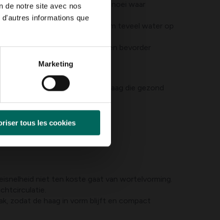
ng: zorg voor luchtigere haag, snoei waar
on de notre site avec nos
 d'autres informations que
eïnfecteerde delen weg en voorkom teveel water op
 of een milde insecticidenolie, en bevorder
Marketing
 langdurig nat.
ht en luchtcirculatie voor een haag die gezond
riser tous les cookies
eisnelheid niet ten koste gaat van wortelvorming.
chtcirculatie.
ak, zodat de haag in vorm blijft en compact