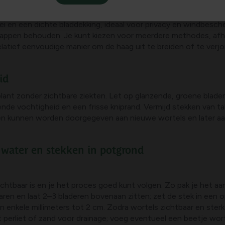
ei en een dichte bladdekking, ideaal voor privacy en windbesch
ppen behouden. Je kunt kiezen voor meerdere methodes, afhan
relatief eenvoudige manier om de haag uit te breiden of te verj
id
ant zonder zichtbare ziekten. Let op glanzende, groene blader
e vochtigheid en een frisse kniprand. Vermijd stekken van ta
en kunnen worden doorgegeven aan nieuwe wortels en later aa
water en stekken in potgrond
htbaar is en je het proces goed kunt volgen. Zo pak je het aa
aren en laat 2–3 bladeren bovenaan zitten; zet de stek in een 
 enkele millimeters tot 2 cm. Zodra wortels zichtbaar en sterk 
 perliet of zand voor drainage; voeg eventueel een beetje w