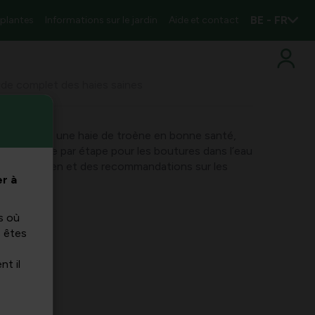
BE - FR
 plantes
Informations sur le jardin
Aide et contact
ide complet des haies saines
ou multiplier une haie de troène en bonne santé,
odes étape par étape pour les boutures dans l’eau
our l’entretien et des recommandations sur les
r à
nts.
s où
s êtes
nt il