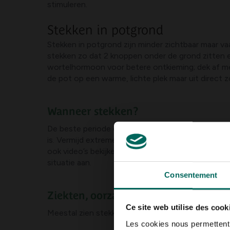
stimuleren.
Stekken in potgrond
Stekken in potgrond zijn minder zichtbaar maar v
stekken zo dat 2 knoppen onder de grond zitten e
wortelhormoon voor betere ontkieming; dek af met
de pot op een warme, lichte plek maar uit direct 
Wanneer stekken?
De beste periode om liguster stekken te nemen i
is. Vermijd extreme hitte of koude dagen. Als je zo
ook video’s bekijken onder de zoektermen liguste
situatie aan.
Consentement
Ziekten, oorzaken en herkenning
Ce site web utilise des cook
Meestal zien stekken er gezond uit als de moeder
Les cookies nous permettent d