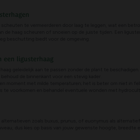
usterhagen
 scheuten te vermeerderen door laag te leggen, wat een betr
an de haag scheuren of snoeien op de juiste tijden. Een liguste
oeg beschutting biedt voor de omgeving.
n een ligusterhaag
haag geleidelijk aan te passen zonder de plant te beschadigen.
n behoud de binnenkant voor een stevig kader.
n moment met milde temperaturen; het is beter om niet in fel
ess te voorkomen en behandel eventuele wonden met hydrocul
 aan alternatieven zoals buxus, prunus, of euonymus als alternat
sniveau, dus kies op basis van jouw gewenste hoogte, breedte