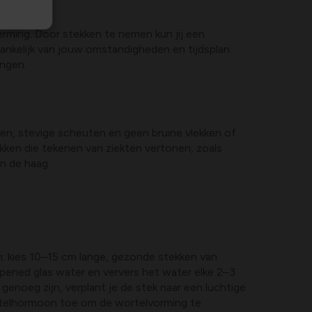
erming. Door stekken te nemen kun jij een
kelijk van jouw omstandigheden en tijdsplan.
ongen.
en, stevige scheuten en geen bruine vlekken of
kken die tekenen van ziekten vertonen, zoals
n de haag.
n: kies 10–15 cm lange, gezonde stekken van
opened glas water en ververs het water elke 2–3
genoeg zijn, verplant je de stek naar een luchtige
ortelhormoon toe om de wortelvorming te