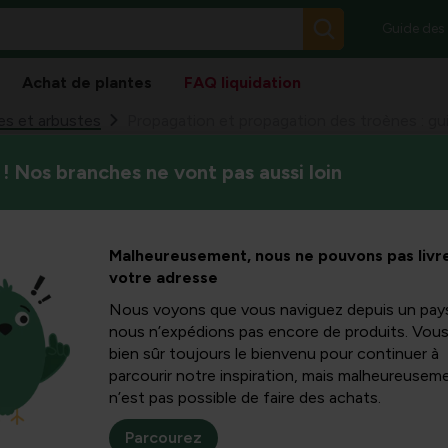
Guide des
Achat de plantes
FAQ liquidation
es et arbustes
Propagation et propagation des troènes : gu
! Nos branches ne vont pas aussi loin
Si vous souhaitez multiplier 
n et
cet article propose des méth
et le terreau, des conseils p
troènes :
Malheureusement, nous ne pouvons pas livre
maladies et problèmes coura
votre adresse
des haies
Nous voyons que vous naviguez depuis un pay
nous n’expédions pas encore de produits. Vou
bien sûr toujours le bienvenu pour continuer à
parcourir notre inspiration, mais malheureuseme
n’est pas possible de faire des achats.
Parcourez