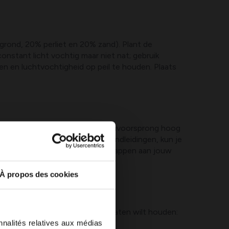
grond, 20% perliet en 20% zand). Plant de
nstant licht vochtig maar niet nat; gebruik
n en luchtvochtigheid op peil te houden. Plaats
utachtig genoeg zijn en de groeivoorsprong hoog
. Als je zoekt naar eenvoudige handleidingen, kun je
oor gezonde bronnen en pas de stappen aan jouw
À propos des cookies
che aandoeningen die je in de gaten wilt houden:
nnalités relatives aux médias