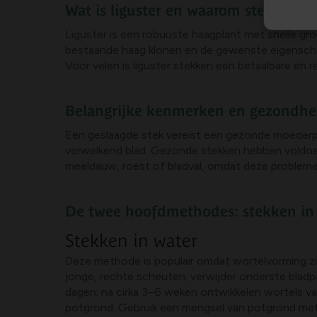
Wat is liguster en waarom stekken
Liguster is een robuuste haagplant met snelle gro
bestaande haag klonen en de gewenste eigenscha
Voor velen is liguster stekken een betaalbare en 
Belangrijke kenmerken en gezondhe
Een geslaagde stek vereist een gezonde moederpl
verwelkend blad. Gezonde stekken hebben voldoend
meeldauw, roest of bladval, omdat deze problem
De twee hoofdmethodes: stekken in 
Stekken in water
Deze methode is populair omdat wortelvorming zic
jonge, rechte scheuten; verwijder onderste bladp
dagen; na cirka 3–6 weken ontwikkelen wortels van
potgrond. Gebruik een mengsel van potgrond met