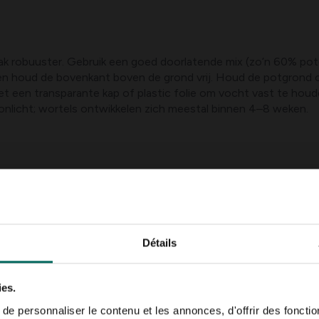
aak robuuster. Gebruik een goed doorlatende mix (zo’n 60% pot
n houd de bovenkant boven de grond vrij. Houd de potgrond co
 een transparante kap of plastic folie om vocht vast te houde
zonlicht; wortels ontwikkelen zich meestal binnen 4–8 weken.
s meestal eind lente tot begin zomer, wanneer de scheuten ho
ekt naar concrete timing, ligt de voorkeur vaak bij mei tot juni
r stekken youtube of hoe liguster stekken, maar zorg altijd v
Détails
ies.
plant gezond is, maar er bestaan enkele potentieel problematis
e personnaliser le contenu et les annonces, d'offrir des fonctio