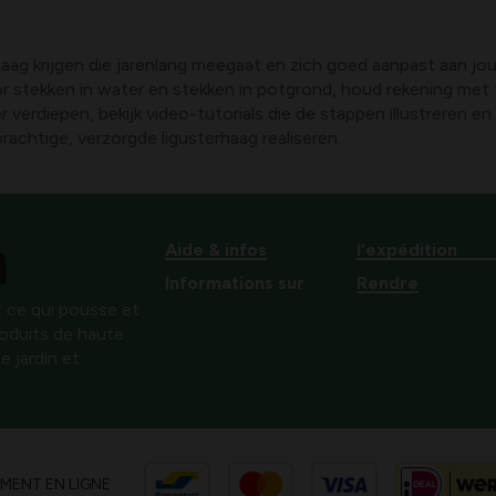
haag krijgen die jarenlang meegaat en zich goed aanpast aan jo
 stekken in water en stekken in potgrond, houd rekening met 
verdiepen, bekijk video-tutorials die de stappen illustreren en
prachtige, verzorgde ligusterhaag realiseren.
Aide & infos
l’expédition
Informations sur
Rendre
 ce qui pousse et
produits de haute
e jardin et
EMENT EN LIGNE