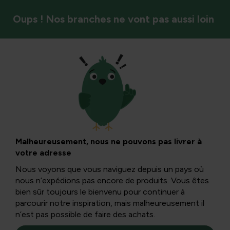
Oups ! Nos branches ne vont pas aussi loin
Lutte contre les mauvaises herbes
Enlever le lierre :
stratégies efficaces
Malheureusement, nous ne pouvons pas livrer à
votre adresse
pour l’élimination
Nous voyons que vous naviguez depuis un pays où
nous n’expédions pas encore de produits. Vous êtes
et le contrôle
bien sûr toujours le bienvenu pour continuer à
parcourir notre inspiration, mais malheureusement il
n’est pas possible de faire des achats.
définitifs