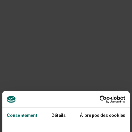
Wees voorbereid op teruggroei vanuit achtergebleven
wortels; plan regelmatige controles gedurende het
eerste seizoen.
Let op: diepgewortelde klimop kan in sommige gevallen
een langdurige inspanning vereisen. Als de wortels diep
zitten, kun je de geul als derde stap gebruiken om de
ondergrond beter los te maken en de toekomst van de
wortels te beperken.
Chemische bestrijding: wanneer en
hoe te gebruiken
Chemische middelen kunnen helpen bij hardnekkige
klimop, maar ze brengen ook risico’s met zich mee voor
andere planten en het milieu. Overweeg de volgende
richtlijnen:
Consentement
Détails
À propos des cookies
Kies middelen die bedoeld zijn voor klimop en volg
strikt de instructies op de verpakking.