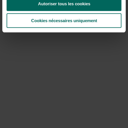
Autoriser tous les cookies
schilfers opnieuw kunnen uitgroeien.
Verwijder en gooi af
: gooi verwijderde delen in de
Cookies nécessaires uniquement
groene container of vuilnis, en vermijd composteren
van besmet materiaal waardoor verspreiding verder
gaat.
Herplanten/alternatieven
: verleng de ruimte met
minder invasieve planten of verplant naar containers;
overweeg alternatieven zoals zon- of
schaduwminnende planten die minder agressief zijn.
Meiklokjes snoeien
In de meeste gevallen is snoeien een kwestie van timing
en doel. Volg deze richtlijnen:
Na de bloei
: knip de bloemsteeltjes af zodat er geen
zaden worden gevormd en de plant zijn energie in de
wortelopbouw kan stoppen.
Bladeren laten staan
: laat de bladeren eerst geel
worden voordat je ze afknipt; ze leveren