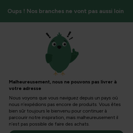
Oups ! Nos branches ne vont pas aussi loin
Lutte contre les mauvaises herbes
Muguet :
comprendre,
Malheureusement, nous ne pouvons pas livrer à
votre adresse
enlever et tailler
Nous voyons que vous naviguez depuis un pays où
nous n’expédions pas encore de produits. Vous êtes
pour un jardin
bien sûr toujours le bienvenu pour continuer à
parcourir notre inspiration, mais malheureusement il
n’est pas possible de faire des achats.
équilibré