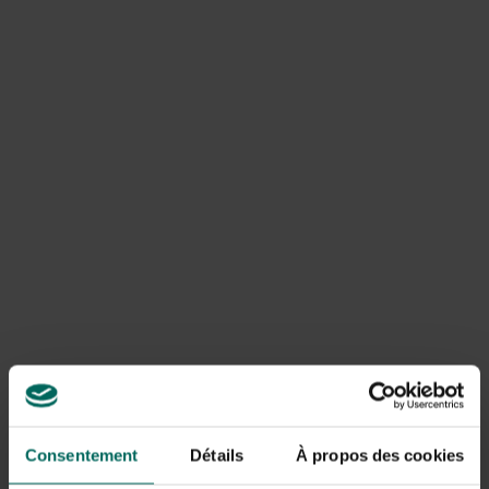
hoornbloem in gazon, vandaar dat je altijd een juiste
herkenning wilt bevestigen voordat je ingrijpt.
Identificatie en kenmerken
Kluwenhoornbloem en vogelmuur zijn onkruiden die
doorgaans als bodembedekkers of kruipende soorten
voorkomen en zich snel vestigen in een gazon. Ze
kunnen zich verspreiden via zaden en wortelstokken en
vullen gaten in de grasmat wanneer de
groeiomstandigheden gunstig zijn, zoals vochtige
bodems en beschaduwde delen van de tuin. Een
nauwkeurige identificatie helpt je om de juiste
bestrijdingsaanpak te kiezen en voorkomt onnodig
gebruik van middelen.
Oorzaken en problemen
De sleutel tot uitbraak ligt vaak in een minder dichte
grasmat, onregelmatig maaien, overmatige bemesting
Consentement
Détails
À propos des cookies
met stikstof of een ongunstige pH-waarde van de