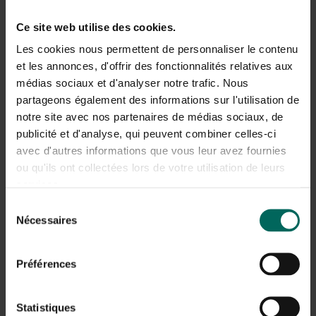
bodem. Dit creëert ruimte voor onkruid om te groeien en
kan de gezondheid van het gazon ondermijnen,
Ce site web utilise des cookies.
waardoor minder insecten en microben in het gebied
aanwezig zijn. Daarnaast kan een trap van vochtige
Les cookies nous permettent de personnaliser le contenu
zones en schaduwrijke plekken de concurrentie tussen
et les annonces, d'offrir des fonctionnalités relatives aux
gras en onkruid verschuiven, waardoor
médias sociaux et d'analyser notre trafic. Nous
kluwenhoornbloem bestrijden en vogelmuur bestrijden
partageons également des informations sur l'utilisation de
extra aandacht vereisen.
notre site avec nos partenaires de médias sociaux, de
publicité et d'analyse, qui peuvent combiner celles-ci
Behandeling en bestrijding
avec d'autres informations que vous leur avez fournies
Kluwenhoornbloem bestrijden: handmatig verwijderen
ou qu'ils ont collectées lors de votre utilisation de leurs
van jonge planten bij voorkeur als de bodem vochtig is
services.
en de wortels nog slap zijn
Sélection
Verbetering van maaibeheer: houd het gazon op een
Nécessaires
du
hoogte die onkruid minder kans geeft en de grasmat
consentement
sterker maakt
Gerichte onkruidbestrijding: gebruik selectieve
Préférences
gazonveilige herbiciden volgens label en dosering
Natuurlijke preventie: voldoende licht, luchtige bodem
en gezonde grasmat door juiste voeding en water;
Statistiques