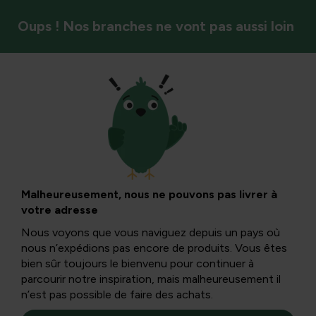
Oups ! Nos branches ne vont pas aussi loin
Lutte contre les mauvaises herbes
Herbe à chiaison et
Mécane dans la
Malheureusement, nous ne pouvons pas livrer à
votre adresse
pelouse :
Nous voyons que vous naviguez depuis un pays où
nous n’expédions pas encore de produits. Vous êtes
reconnaître,
bien sûr toujours le bienvenu pour continuer à
parcourir notre inspiration, mais malheureusement il
n’est pas possible de faire des achats.
contrôler et