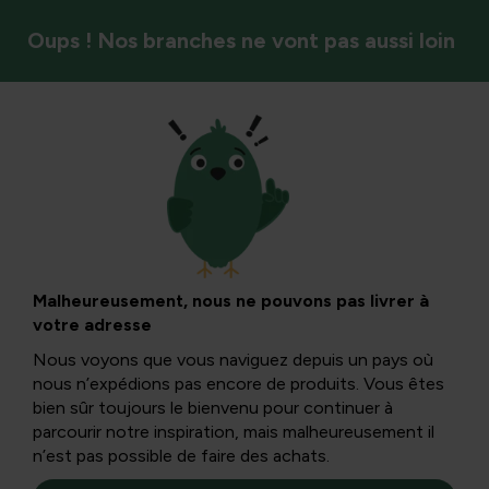
Oups ! Nos branches ne vont pas aussi loin
Lutte contre les mauvaises herbes
Comment contrôler
et prévenir la
Malheureusement, nous ne pouvons pas livrer à
votre adresse
prolifération de
Nous voyons que vous naviguez depuis un pays où
nous n’expédions pas encore de produits. Vous êtes
l’arum dans les
bien sûr toujours le bienvenu pour continuer à
parcourir notre inspiration, mais malheureusement il
n’est pas possible de faire des achats.
jardins