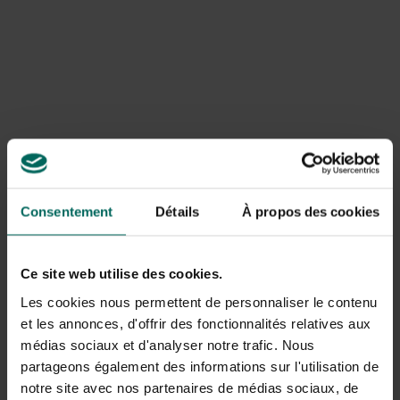
Waarom invasieve aard en impact
De invasieve aard van aronskelkwoekering leidt tot
verdringing van inheemse planten, verstoring van borders
en verhoogd onderhoud. Giftige bessen maken omgang
riskant voor kinderen en huisdieren; bij contact kan sap
irritatie veroorzaken. In gebieden waar het invasief is, zijn
beheersmaatregelen essentieel om populaties onder
controle te houden.
Consentement
Détails
À propos des cookies
Hoe italiaanse aronskelk bestrijden
Een effectieve aanpak combineert meerdere methoden
Ce site web utilise des cookies.
en aandacht voor detail. Begin met grondige verwijdering
van alle knollen en plantresten. Draag stevige
Les cookies nous permettent de personnaliser le contenu
handschoenen en lange kleding en controleer na
et les annonces, d'offrir des fonctionnalités relatives aux
verwijdering op achterblijvende scheuten. De
médias sociaux et d'analyser notre trafic. Nous
belangrijkste methoden zijn:
partageons également des informations sur l'utilisation de
notre site avec nos partenaires de médias sociaux, de
Manual verwijdering: graaf alle knollen en wortelkluwes