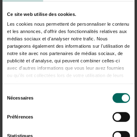
Nutriententekorten of ongebalanceerde bemesting
die de veerkracht van de palm verlaagt
Ce site web utilise des cookies.
Les cookies nous permettent de personnaliser le contenu
Diagnose en praktische controles
et les annonces, d'offrir des fonctionnalités relatives aux
Een nauwkeurige diagnose helpt bij het herkennen van
médias sociaux et d'analyser notre trafic. Nous
speerrot bij palmen en combineert observatie van
partageons également des informations sur l'utilisation de
symptomen met inspectie en, indien mogelijk,
notre site avec nos partenaires de médias sociaux, de
laboratoriumanalyse voor pathogenen. Let op: snelle
publicité et d'analyse, qui peuvent combiner celles-ci
verspreiding van het rotteweefsel wijst vaak op een
avec d'autres informations que vous leur avez fournies
onderliggende infectie die uitgebreid moet worden
ou qu'ils ont collectées lors de votre utilisation de leurs
aangepakt. Bij twijfel is een lokale boomverzorger of
services.
plantenarts de beste partner.
Sélection
Nécessaires
du
Behandeling en beheer
consentement
Behandeling draait om het beperken van de schade en
Préférences
het herstellen van een goede groeiomgeving. Verwijder
geïnfecteerde speerbladeren en het aangetaste
weefsel rondom de kroon met schone, gesteriliseerde
Statistiques