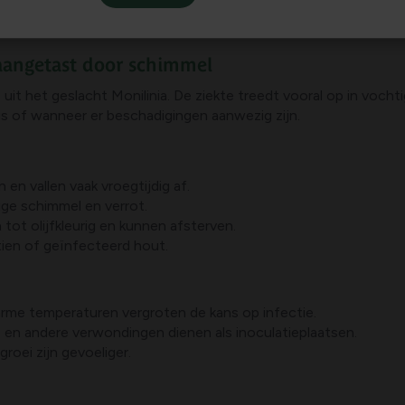
aangetast door schimmel
it het geslacht Monilinia. De ziekte treedt vooral op in vocht
s of wanneer er beschadigingen aanwezig zijn.
en vallen vaak vroegtijdig af.
htige schimmel en verrot.
tot olijfkleurig en kunnen afsterven.
tien of geïnfecteerd hout.
arme temperaturen vergroten de kans op infectie.
en andere verwondingen dienen als inoculatieplaatsen.
roei zijn gevoeliger.