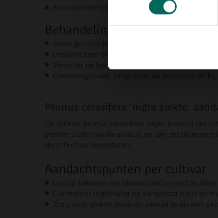
Snoeiwonden en verwondingen bieden toegang 
Behandeling en beheer
Snoei geïnfecteerd hout zo snel mogelijk weg en
Desinfecteer snoeigereedschap en voorkom kr
Verbeter de boomcultuur: geef voldoende water,
Overweeg lokale fungiciden als preventie of bi
Prunus cerasifera 'nigra ziekte: aand
De cultivar prunus cerasifera 'nigra, bekend om 
ziekten zoals monilia prunus en tak- en bloesems
die infecties bevorderen.
Aandachtspunten per cultivar
Let op tekenen van bloemsterfte rond de bloei
Controleer regelmatig op aangetast hout en frui
Zorg voor goede snoei en ventilatie en een g