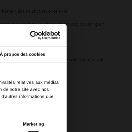
orkomen dat sclerotien overleven.
kening met huidige regelgeving en volg dosering en
À propos des cookies
unnen leiden tot structurele schade. Deze uitval
rzakende bacteriën.
nnalités relatives aux médias
on de notre site avec nos
 d'autres informations que
Marketing