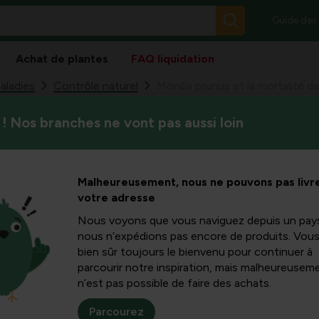
Guide des
Achat de plantes
FAQ liquidation
aladies
Contrôle naturel
! Nos branches ne vont pas aussi loin
Dans cet article informatif,
s et la
chez le prunus, comme le mon
et fleurs, comment elles se m
anches et
Malheureusement, nous ne pouvons pas livre
mesures pratiques vous pouve
votre adresse
 Prunus :
Nous voyons que vous naviguez depuis un pay
nous n’expédions pas encore de produits. Vou
bien sûr toujours le bienvenu pour continuer à
stiques et
parcourir notre inspiration, mais malheureuseme
n’est pas possible de faire des achats.
nts
Parcourez