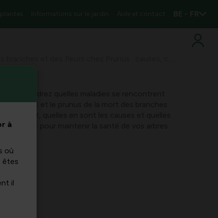
BE - FR
 plantes
Informations sur le jardin
Aide et contact
Monilia prunus et la mortalité des branches et des fleurs chez Prunus : causes, caractéristiques et traitements
 vous apprendrez quelles maladies se rencontrent
ilia prunus et le prunus de la mort des branches
anifestent, quelles en sont les causes et quelles
r à
z prendre pour maintenir la santé de vos arbres.
s où
s êtes
nt il