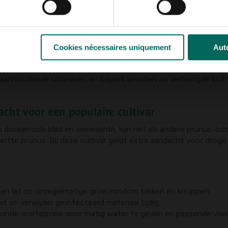
tot ziekteverwekkers.
 verbrand of vernietig het materiaal.
Cookies nécessaires uniquement
Auto
uisbesmetting tussen bomen.
 voeding en verklein stress door snoei in de juiste periode (d
j aanhoudende uitbraken, en beperk wonden en verhoogde luchtc
acht voor een populaire cultivar
zijn donkerrode blad en sierwaarde, kan net als andere prunus-
terfte prunus. Bij deze cultivar geldt extra aandacht voor dr
 en let op onregelmatige groei rondom takken en knoppen.
t en verwijder geïnfecteerd materiaal tijdig.
ezonde wortelzone door matig water te geven en passende voe