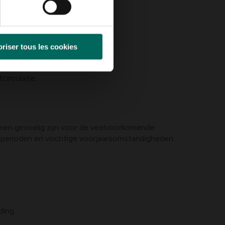
riser tous les cookies
ormant seizoen).
irculatie.
bomen gevoelig zijn voor de veelvoorkomende
oge perioden en vochtige voorjaarsomstandigheden
ding.