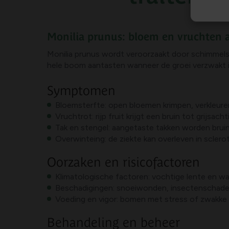
Monilia prunus: bloem en vruchten 
Monilia prunus wordt veroorzaakt door schimmels u
hele boom aantasten wanneer de groei verzwakt i
Symptomen
Bloemsterfte: open bloemen krimpen, verkleuren 
Vruchtrot: rijp fruit krijgt een bruin tot grijsac
Tak en stengel: aangetaste takken worden bruin 
Overwinteing: de ziekte kan overleven in sclero
Oorzaken en risicofactoren
Klimatologische factoren: vochtige lente en w
Beschadigingen: snoeiwonden, insectenschade 
Voeding en vigor: bomen met stress of zwakke g
Behandeling en beheer