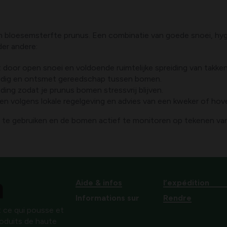
k- en bloesemsterfte prunus. Een combinatie van goede snoei, 
nder andere:
 door open snoei en voldoende ruimtelijke spreiding van takken
 tijdig en ontsmet gereedschap tussen bomen.
ng zodat je prunus bomen stressvrij blijven.
 volgens lokale regelgeving en advies van een kweker of hove
 te gebruiken en de bomen actief te monitoren op tekenen van
Aide & infos
l’expédition
Informations sur
Rendre
 ce qui pousse et
produits de haute