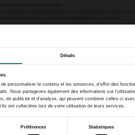
eedschap tussen snoeiwonden.
vernietig het materiaal; baggeren of verbranding kan helpen vo
or selectieve snoei om dichte houtopslag te voorkomen.
i of vroege vruchtzetting volgens de lokale richtlijnen; houd re
Détails
n scheuten en bloemschermen die in het voorjaar en de zomer k
an of die geïnfecteerd raken door schimmels of canker- veroo
ies.
e personnaliser le contenu et les annonces, d'offrir des fonctio
noppen.
rafic. Nous partageons également des informations sur l'utilisati
volgd door bladverlies.
, de publicité et d'analyse, qui peuvent combiner celles-ci avec
ils ont collectées lors de votre utilisation de leurs services.
eeftijds- en groeipunten in de schors aantasten.
Préférences
Statistiques
erhogen kwetsbaarheid.