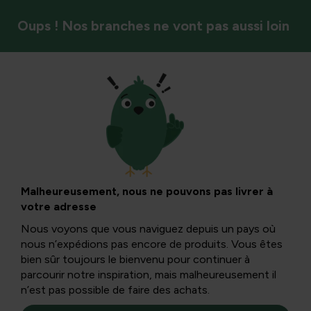
Oups ! Nos branches ne vont pas aussi loin
Contrôle naturel
Moisissure sur les
dahlias :
Malheureusement, nous ne pouvons pas livrer à
votre adresse
reconnaissance,
Nous voyons que vous naviguez depuis un pays où
nous n’expédions pas encore de produits. Vous êtes
causes et contrôle
bien sûr toujours le bienvenu pour continuer à
parcourir notre inspiration, mais malheureusement il
n’est pas possible de faire des achats.
naturel