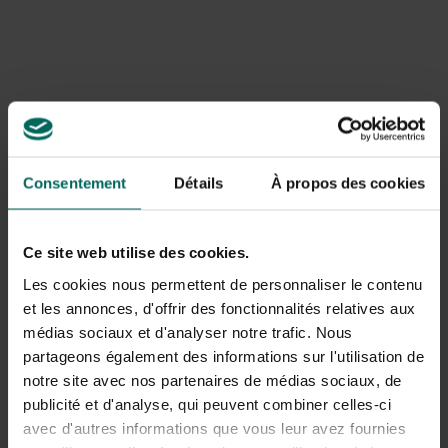
Dauw, langdurige bladvochtigheid en schaduwrijke
locaties verhogen de kans op besmetting.
Overmatig stikstofrijke bemesting kan de groei
bevorderen ten koste van de weerstand tegen
schimmels.
Impact op knollen en opslag
Hoewel meeldauw doorgaans de oppervlakkige delen van
Consentement
Détails
À propos des cookies
de plant aantast, kan het ook knollen beïnvloeden
wanneer besmette resten in de opslag achterblijven.
besmette dahliaknollen kunnen tijdens opslag of
verplanten verder besmetting verspreiden. Het is daarom
Ce site web utilise des cookies.
verstandig om knollen te inspecteren bij oogst en
Les cookies nous permettent de personnaliser le contenu
besmette exemplaren apart te houden of weg te
et les annonces, d'offrir des fonctionnalités relatives aux
gooien. Gezonde knollen dienen droog en goed
médias sociaux et d'analyser notre trafic. Nous
geventileerd bewaard te worden, bij voorkeur in een
partageons également des informations sur l'utilisation de
koele en droge ruimte waar luchtcirculatie aanwezig is.
notre site avec nos partenaires de médias sociaux, de
publicité et d'analyse, qui peuvent combiner celles-ci
Natuurlijke bestrijding en preventie
avec d'autres informations que vous leur avez fournies
Verbeter luchtcirculatie en zonlicht in de plantengang: