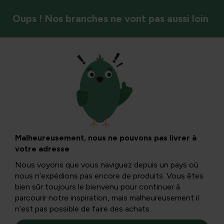
Oups ! Nos branches ne vont pas aussi loin
Antiparasitaire
Maladies et
ravageurs dans les
Malheureusement, nous ne pouvons pas livrer à
votre adresse
lauriers et haies :
Nous voyons que vous naviguez depuis un pays où
nous n’expédions pas encore de produits. Vous êtes
diagnostic,
bien sûr toujours le bienvenu pour continuer à
parcourir notre inspiration, mais malheureusement il
n’est pas possible de faire des achats.
prévention et