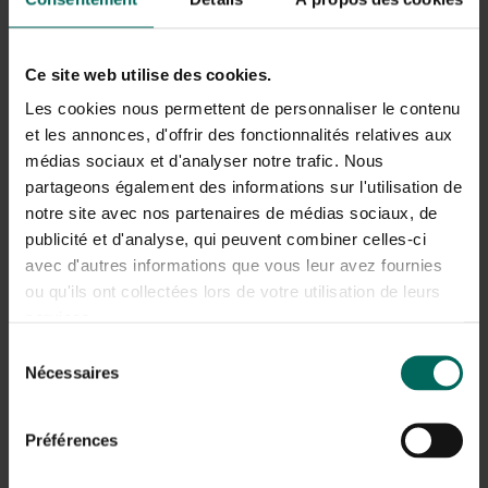
aanschaf lauriervariëteiten met betere resistentie tegen
watervoorkomende ziekten.
Ce site web utilise des cookies.
Meeldauw laurierhaag
Les cookies nous permettent de personnaliser le contenu
Symptomen: witte poederachtige laag op bladeren,
et les annonces, d'offrir des fonctionnalités relatives aux
vooral onder vochtige en koele omstandigheden.
médias sociaux et d'analyser notre trafic. Nous
Oorzaak: schimmels die gedijen bij gebrek aan intens
partageons également des informations sur l'utilisation de
zonlicht en slechte luchtcirculatie. Advies: snoei om
notre site avec nos partenaires de médias sociaux, de
luchtstroom te verbeteren, water geven aan de grond in
publicité et d'analyse, qui peuvent combiner celles-ci
plaats van op bladeren, gebruik zwavelhoudende of
avec d'autres informations que vous leur avez fournies
koperhoudende fungiciden volgens de verpakking;
ou qu'ils ont collectées lors de votre utilisation de leurs
verplaats of vervang planten die veel schaduw vangen
services.
en geef meerdere korte irrigaties in plaats van één diepe.
Sélection
Pest en plaagdieren
Nécessaires
du
consentement
Naast ziekten kunnen plagen zoals spintmijten,
bladluizen en trips de laurierhaag beschadigen.
Préférences
Symptomen: verkleuring, ook verkromming van bladeren,
aanwezigheid van honingdauw en meeldraden. Advies: