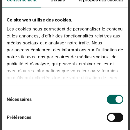
voor mensen of huisdieren. Ze bijten zelden en hun
aanwezigheid wijst eerder op een verhoogde
vochtigheidssituatie dan op een schadelijke plaag. Wel
kunnen ze zich nestelen in kussens, gordijnen of textiel
Ce site web utilise des cookies.
als er voldoende stof en organisch materiaal aanwezig is.
Les cookies nous permettent de personnaliser le contenu
Als je hond of kat krabt of likt op plaatsen waar veel
et les annonces, d'offrir des fonctionnalités relatives aux
mijten voorkomen, is dit meestal onschadelijk, maar houd
médias sociaux et d'analyser notre trafic. Nous
altijd de huid van je huisdier in de gaten en raadpleeg een
partageons également des informations sur l'utilisation de
dierenarts als je irritatie of ontsteking opmerkt.
notre site avec nos partenaires de médias sociaux, de
publicité et d'analyse, qui peuvent combiner celles-ci
Efficiënt bestrijden en voorkomen: hoe ga
avec d'autres informations que vous leur avez fournies
je te werk?
ou qu'ils ont collectées lors de votre utilisation de leurs
services.
De sleutel tot een effectieve aanpak is een combinatie
Sélection
van milde, doordachte maatregelen en structurele
Nécessaires
du
aanpassingen om vocht en schuilplaatsen te
verminderen. Hieronder vind je praktische stappen voor
consentement
fluweelmijt bestrijden en voorkomen, met aandacht voor
Préférences
zowel binnen- als buitenomstandigheden.