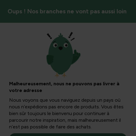
Oups ! Nos branches ne vont pas aussi loin
Antiparasitaire
Acarien en velours
dans la maison : ce
Malheureusement, nous ne pouvons pas livrer à
votre adresse
qu’il faut savoir et
Nous voyons que vous naviguez depuis un pays où
nous n’expédions pas encore de produits. Vous êtes
comment le
bien sûr toujours le bienvenu pour continuer à
parcourir notre inspiration, mais malheureusement il
n’est pas possible de faire des achats.
combattre en toute