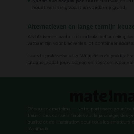
Specifieke aanpak per soort
: treurwilg en kr
houdt van matig vocht en voedzame grond.
Alternatieven en lange termijn keuz
Als bladverlies aanhoudt ondanks behandeling, ka
vatbaar zijn voor bladverlies, of combineer soorte
Laatste praktische stap: Wil jij dit in de praktij
situatie, zodat jouw bomen en heesters weer vol 
Découvrez matelma — votre partenaire pour tout
fleurit. Des conseils fiables sur le jardinage, des 
qualité et de l’inspiration pour tous les amateurs d
d’animaux.