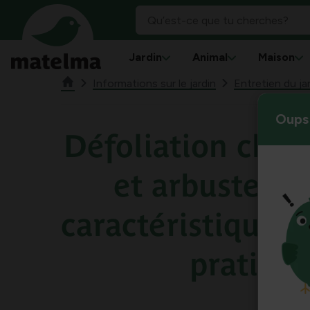
Jardin
Animal
Maison
Informations sur le jardin
Entretien du jar
Oups 
Défoliation chez 
et arbustes : 
caractéristiques 
pratiqu