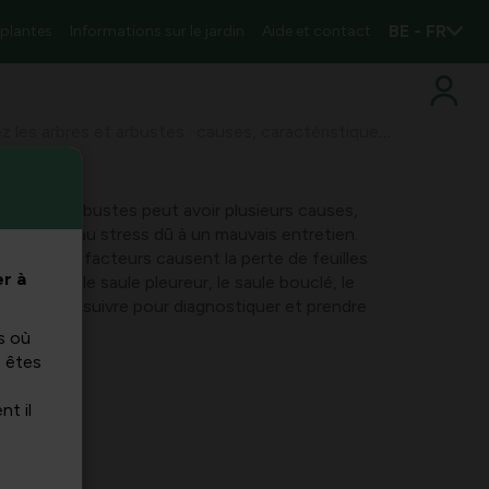
BE - FR
 plantes
Informations sur le jardin
Aide et contact
Défoliation chez les arbres et arbustes : causes, caractéristiques et conseils pratiques
 arbres et arbustes peut avoir plusieurs causes,
aladies et au stress dû à un mauvais entretien.
drez quels facteurs causent la perte de feuilles
r à
lles que le saule pleureur, le saule bouclé, le
 les étapes à suivre pour diagnostiquer et prendre
s où
s êtes
nt il