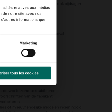
j droogte; wortelverstoring kan ook bijdragen.
nnalités relatives aux médias
on de notre site avec nos
 d'autres informations que
ie in bladkleur en timing van bladval.
Marketing
n.
riser tous les cookies
tips:
t de wortelzone te stabiliseren.
voorschriften van de fabrikant.
 verbeteren.
ers of milieuvriendelijke middelen indien nodig.