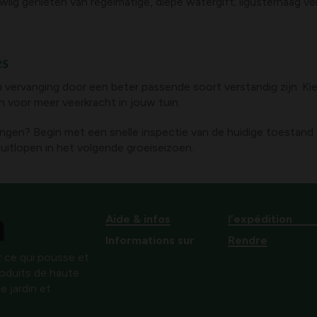
ulwilg genieten van regelmatige, diepe watergift; ligusterhaag ve
es
n vervanging door een beter passende soort verstandig zijn. Ki
n voor meer veerkracht in jouw tuin.
k brengen? Begin met een snelle inspectie van de huidige toestan
uitlopen in het volgende groeiseizoen.
Aide & infos
l’expédition
Informations sur
Rendre
 ce qui pousse et
produits de haute
e jardin et