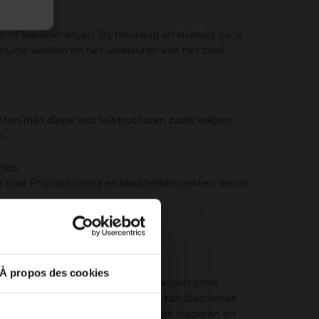
 of aandoeningen. Bij treurwilg en krulwilg zie je
bruine vlekken en het verkleuren van het blad.
lanten met diepe wortelstructuren zoals wilgen.
n.
lies.
js naar Phytophthora en bladvlekkenziekten die de
stam.
À propos des cookies
p uitdroging, maar ook op aandoeningen zoals
erioden. De
liguster
(haagplant) kan bladverlies
. Let op bruine vlekken, verkleurde bladeren en