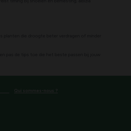
reist timing bij snoeien en bemesting; albizia
es planten die droogte beter verdragen of minder
d en pas de tips toe die het beste passen bij jouw
Qui sommes-nous ?