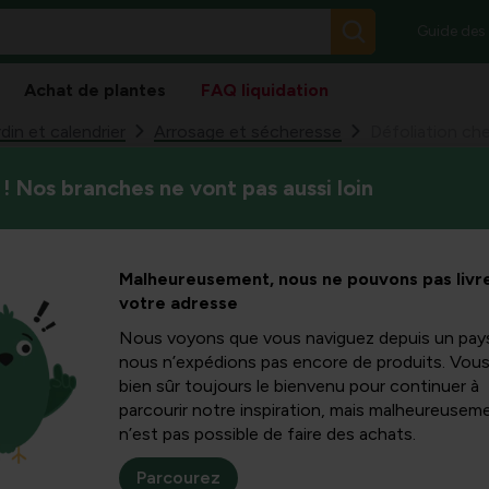
Guide des
Achat de plantes
FAQ liquidation
din et calendrier
Arrosage et sécheresse
! Nos branches ne vont pas aussi loin
La perte de feuilles chez les
les arbres
allant de la sécheresse aux m
Dans cet article, vous appren
causes,
Malheureusement, nous ne pouvons pas livre
chez des espèces populaires te
votre adresse
troène et l’albizia, ainsi que
des mesures ciblées.
et conseils
Nous voyons que vous naviguez depuis un pay
nous n’expédions pas encore de produits. Vou
bien sûr toujours le bienvenu pour continuer à
es
parcourir notre inspiration, mais malheureuseme
n’est pas possible de faire des achats.
Parcourez