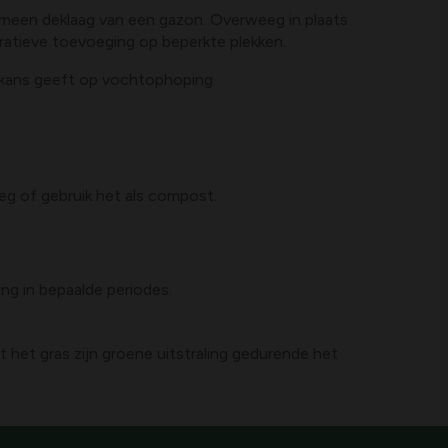
emeen deklaag van een gazon. Overweeg in plaats
ratieve toevoeging op beperkte plekken.
r kans geeft op vochtophoping.
eg of gebruik het als compost.
ng in bepaalde periodes.
 het gras zijn groene uitstraling gedurende het