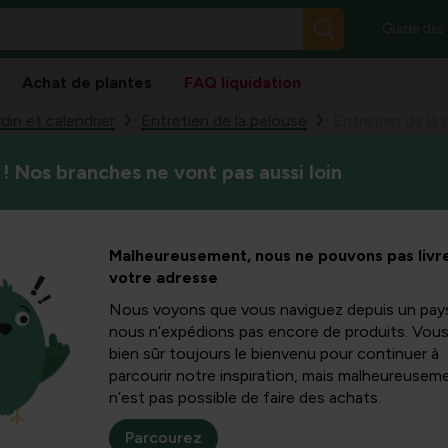
Guide des
Achat de plantes
FAQ liquidation
din et calendrier
Entretien de la pelouse
! Nos branches ne vont pas aussi loin
Une pelouse nécessite une att
pelouse et
une personnalisation suffisan
découvrirez comment la scarif
 comment
Malheureusement, nous ne pouvons pas livre
comme paillis affectent la s
votre adresse
sont courants, et quelles m
une pelouse plus solide et pl
iller la
Nous voyons que vous naviguez depuis un pay
nous n’expédions pas encore de produits. Vou
bien sûr toujours le bienvenu pour continuer à
der votre
parcourir notre inspiration, mais malheureuseme
n’est pas possible de faire des achats.
ne santé
Parcourez