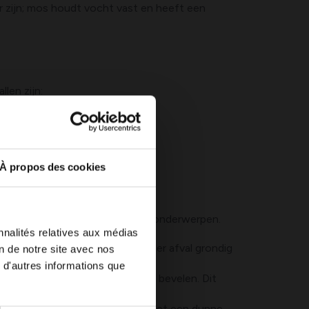
r zijn; mos houdt vocht vast en heeft een
len zijn:
nnen ogen en later verkleuren
weer
À propos des cookies
.
ad die aansluit op de genoemde onderwerpen.
nnalités relatives aux médias
Verwijder vervolgens het verticuteer afval grondig
on de notre site avec nos
 d'autres informations que
prikker of een beluchter) aan te bevelen. Dit
daptieve graszaden en verzorg ze met een dunne