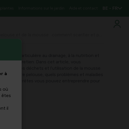
BE - FR
 plantes
Informations sur le jardin
Aide et contact
Entretien de la pelouse et de la mousse : comment scarifier et pailler la mousse pour garder votre pelouse en bonne santé
ention particulière au drainage, à la nutrition et
te de l’entretien. Dans cet article, vous
ication des déchets et l’utilisation de la mousse
r à
anté de votre pelouse, quels problèmes et maladies
esures concrètes vous pouvez entreprendre pour
us verte.
s où
s êtes
nt il