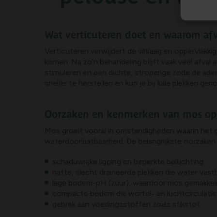
Wat verticuteren doet en waarom afva
Verticuteren verwijdert de viltlaag en oppervlakk
komen. Na zo’n behandeling blijft vaak veel afval
stimuleren en een dichte, stroperige zode de ad
sneller te herstellen en kun je bij kale plekken geri
Oorzaken en kenmerken van mos op
Mos groeit vooral in omstandigheden waarin het 
waterdoorlaatbaarheid. De belangrijkste oorzaken z
schaduwrijke ligging en beperkte beluchting
natte, slecht draineerde plekken die water vas
lage bodem-pH (zuur), waardoor mos gemakkelij
compacte bodem die wortel- en luchtcirculati
gebrek aan voedingsstoffen zoals stikstof