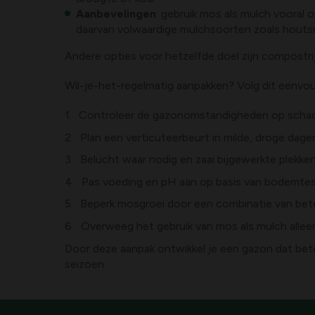
Aanbevelingen
: gebruik mos als mulch vooral
daarvan volwaardige mulchsoorten zoals houtsn
Andere opties voor hetzelfde doel zijn compostr
Wil-je-het-regelmatig aanpakken? Volg dit eenvou
Controleer de gazonomstandigheden op schadu
Plan een verticuteerbeurt in milde, droge dage
Belucht waar nodig en zaai bijgewerkte plekken 
Pas voeding en pH aan op basis van bodemtest
Beperk mosgroei door een combinatie van beter
Overweeg het gebruik van mos als mulch allee
Door deze aanpak ontwikkel je een gazon dat bete
seizoen.