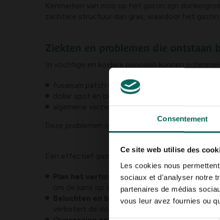
Kenmerken van mos op het gazon zijn donkergroene
zachtere structuur dan gras, waardoor het gazon e
Ziekten en problemen die ontstaan 
In vochtige en koelere perioden kunnen schimmels
fusarium patch (Microdochium nivale): lichte t
dollar spot en bladschimmels: ronde tot ovale p
algemene verzwakking door aanhoudende vochti
Consentement
Deze problemen ontstaan vaker wanneer de bodemc
Ce site web utilise des cook
Een effectief gazononderhoudsplan combineert me
Les cookies nous permettent d
Plan het verticuteerwerk zorgvuldig
: voer v
sociaux et d'analyser notre t
om de kans op schimmelgroei te verkleinen en g
partenaires de médias sociaux
Beluchten en beluchten combineren
: bij st
vous leur avez fournies ou qu'
verbetert de doorlaatbaarheid en laat water en 
Overzaaien en topdressen
: kale plekken na 