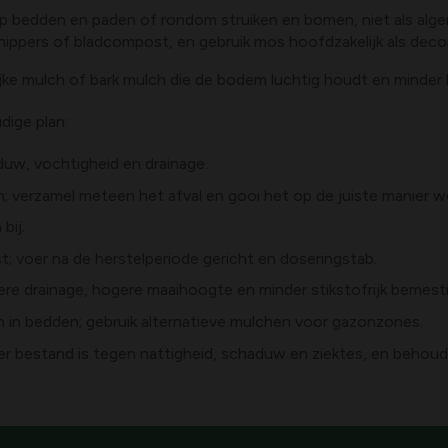
 op bedden en paden of rondom struiken en bomen, niet als alg
ippers of bladcompost, en gebruik mos hoofdzakelijk als deco
ijke mulch of bark mulch die de bodem luchtig houdt en minde
dige plan:
w, vochtigheid en drainage.
n; verzamel meteen het afval en gooi het op de juiste manier w
bij.
; voer na de herstelperiode gericht en doseringstab.
e drainage, hogere maaihoogte en minder stikstofrijk bemesti
n in bedden; gebruik alternatieve mulchen voor gazonzones.
r bestand is tegen nattigheid, schaduw en ziektes, en behoudt