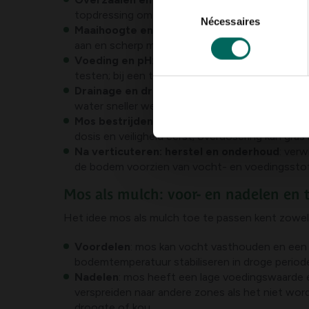
Sélection
topdressing om vlakker te werken.
Nécessaires
du
Maaihoogte en regelmaat
: maai niet te kor
consentement
aan en scherp mes om scheuren te voorkomen.
Voeding en pH
: voer gericht en met name in h
testen; bij een te lage pH (zuur) kun je kalk t
Drainage en drainage-aanpassingen
: verbet
water sneller weg kan.
Mos bestrijden
: mos kan voor langere tijd aan
dosis en veiligheid eerst; overdosering kan gras
Na verticuteren: herstel en onderhoud
: verw
de bodem voorzien van vocht- en voedingssto
Mos als mulch: voor- en nadelen en 
Het idee mos als mulch toe te passen kent zowel
Voordelen
: mos kan vocht vasthouden en een 
bodemtemperatuur stabiliseren in droge period
Nadelen
: mos heeft een lage voedingswaarde 
verspreiden naar andere zones als het niet wo
droogte of kou.