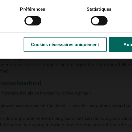
Préférences
Statistiques
t; een hoogte van 3–4 cm is meestal geschikt voor temperate 
et voorjaar en najaar, gebruik een evenwichtige mest met stiks
oevoegen om de zuurgraad te verhogen, wat mos minder aantrekke
er de drainage waar mogelijk; gebruik eventueel drainagebuizen
Cookies nécessaires uniquement
Auto
gepakt worden met ijzersulfaat (ijzer) om mos te doden en het 
 beschadigen.
ijder excessief afval en geef de graszode tijd om te herstellen
ffen.
toepasbaarheid
 forensische als esthetische overwegingen.
gebrek aan onkruid verminderen in bedden en schaduwplaatsen; 
es.
en decompositie verloopt langzaam; het kan de zuurgraad van
rdt beheerd. In gazonperken kan mos bovendien vocht vasthoud