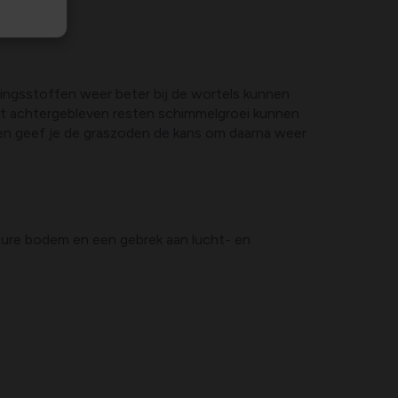
edingsstoffen weer beter bij de wortels kunnen
omdat achtergebleven resten schimmelgroei kunnen
ren geef je de graszoden de kans om daarna weer
zure bodem en een gebrek aan lucht- en