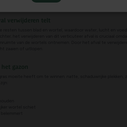
l verwijderen telt
ige resten tussen blad en wortel, waardoor water, lucht en vo
 achter; het verwijderen van dit verticuteer afval is cruciaal 
emruimte van de wortels ontnemen. Door het afval te verwijde
cht zaaien of uitlopen.
 het gazon
gras moeite heeft om te winnen: natte, schaduwrijke plekken, 
ijn:
thouden
ker wortel schiet
e belemmert