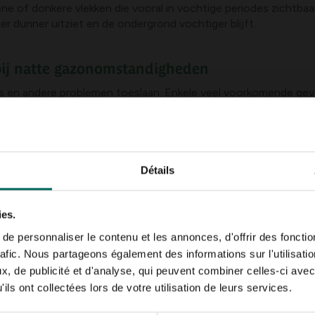
 of donkere vlekken die vooral in vochtige periodes zichtbaa
r dunner uitziet en de ondergrond vochtiger blijft.
bij natte gazonomstandigheden
 en andere problemen toeslaan. Enkele veel voorkomende geval
ot geelbruine plekken die in natte omstandigheden witachtig ku
lekken met gele halos en soms een fijn wit schijnlaagje bij nat 
gheid, wat de kans op onkruid en mos vergroot
Détails
ompactie, drainage, pH en voedingsstatus niet in balans zijn
ies.
erdere maatregelen. Hieronder vind je een praktische leidra
e personnaliser le contenu et les annonces, d'offrir des fonctio
erticuteren uit in milde, windstille dagen in voorjaar of najaar. 
rafic. Nous partageons également des informations sur l'utilisati
eef de graszode de ruimte om te herstellen.
, de publicité et d'analyse, qui peuvent combiner celles-ci avec
erk compacte grond is beluchten (met bijvoorbeeld een aardappel
ils ont collectées lors de votre utilisation de leurs services.
lucht beter door.
verticuteren kun je bijzaaien; gebruik een mengsel van lokaal a