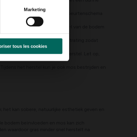
Marketing
gazons. Houd een regelmatig maaibeurtenschema
tof, fosfaat en kalium. Laat de pH van de bodem
lijk maakt.
 of verhoog de matter van de bestrating zodat
riser tous les cookies
gras vatbaarder te maken voor herstel. Let op,
. Tijdens het herstel kun je ook mos bestrijden en
het kan sobere, natuurlijke esthetiek geven en
 de bodem beïnvloeden en mos kan zich
en waardoor gras minder snel herstelt na