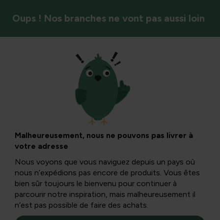
Oups ! Nos branches ne vont pas aussi loin
Entretien de la pelouse
Réparer des traces
d’herbe et de
Malheureusement, nous ne pouvons pas livrer à
votre adresse
pneus en herbe : un
Nous voyons que vous naviguez depuis un pays où
nous n’expédions pas encore de produits. Vous êtes
guide pratique
bien sûr toujours le bienvenu pour continuer à
parcourir notre inspiration, mais malheureusement il
n’est pas possible de faire des achats.
Dans cet article, vous découvrirez ce que signifient les