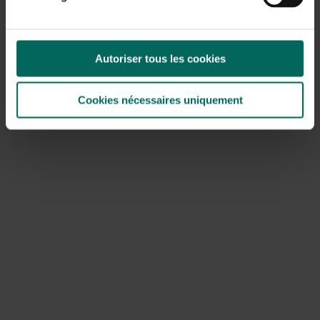
liever ’s ochtends. Beperk verkeer over de herstelde
zones totdat het gazon stevig genoeg is. Controleer
regelmatig op verdichte zones en herhaal beluchten
indien nodig om sporen in gras herstellen blijvend te
Autoriser tous les cookies
ondersteunen.
Cookies nécessaires uniquement
Preventie en onderhoud
Beperk verkeer op gras bij natte omstandigheden; plan
routes en rijroutes met een duidelijke scheiding
tussen groen en paden.
Maak gebruik van verhardde paden, stapstenen of
houten looppaden om bandensporen in gras te
voorkomen.
Voer jaarlijks beluchting en verticuteren uit om
verdichting tegen te gaan en de wortelzone gezond
te houden.
Implementeer een passende bemestingsroutine die
afgestemd is op jouw gazontype en klimaat, en voer
zo nodig een bodemtest uit.