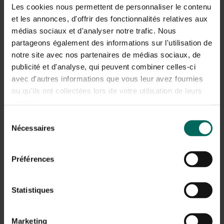
Les cookies nous permettent de personnaliser le contenu
Voer herstel uit met een zaadmengsel dat past bij jouw
et les annonces, d'offrir des fonctionnalités relatives aux
zon- en schaduwsituatie. Gebruik een mengsel voor
médias sociaux et d'analyser notre trafic. Nous
gazons die geschikt is voor drukbelasting en kies
partageons également des informations sur l'utilisation de
zaaihoogte conform de instructies op de verpakking. Dit
notre site avec nos partenaires de médias sociaux, de
proces is de cruciale stap om sporen in gras herstellen
en de kale plekken weer te vullen.
publicité et d'analyse, qui peuvent combiner celles-ci
avec d'autres informations que vous leur avez fournies
Stap 4: topdressing en voeding
ou qu'ils ont collectées lors de votre utilisation de leurs
services.
Breng een dunne laag topdressing aan, bijvoorbeeld
compost of zand, om de vlakheid te herstellen en de
Sélection
drainage te verbeteren. Pas vervolgens voeding toe
Nécessaires
du
volgens een bodemtest of op basis van de jaarlijkse
consentement
bemestingskalender. Een uitgebalanceerde voeding
Préférences
ondersteunt de wortelgroei en versnelt sporen in gras
herstellen.
Statistiques
Stap 5: nazorg en monitoring
Houd de vochtigheid van de zode tijdens het herstel
goed in de gaten; geef water in kleine hoeveelheden en
Marketing