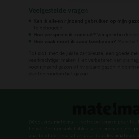
Veelgestelde vragen
Kan ik alleen rijnzand gebruiken op mijn gaz
te behouden.
Hoe verspreid ik zand uit?
Verspreid in dunne 
Hoe vaak moet ik zand toedienen?
Meestal 1-
Tot slot, met de juiste zandkeuze, een goede men
veerkrachtiger maken. Het verbeteren van drainag
voor rijnzand gazon of rivierzand gazon in combi
planten rondom het gazon.
Découvrez matelma — votre partenaire pour tout
fleurit. Des conseils fiables sur le jardinage, des 
qualité et de l’inspiration pour tous les amateurs d