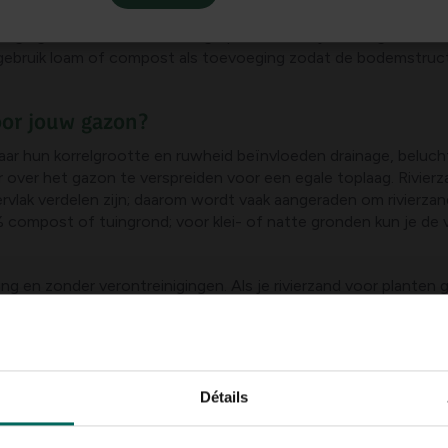
g voor bemesting maar een aanvulling die wortelgroei onderst
eiige grond kan de verdichting op korte termijn verhogen en w
 gebruik loam of compost als toevoeging zodat de bodemstruct
voor jouw gazon?
ar hun korrelgrootte en ruwheid beïnvloeden drainage, belucht
 over het gazon te verspreiden voor een egale toplaag. Rivierz
ervlak verdelen zijn; daarom wordt vaak aangeraden om rivierz
 compost of tuingrond; voor klei- of natte gronden kun je de 
ing en zonder verontreinigingen. Als je rivierzand voor planten 
 meestal onderdeel is van mengsels die beluchten verbeteren.
voor planten en niet voor het gazon?
rdeel van een potmix of als drainage-enhancer in groentebakke
Détails
rganisch materiaal. Gebruik rivierzand voor gazon vooral als j
dingsstoffen op peil te houden.