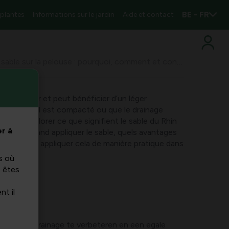
BE - FR
 plantes
Informations sur le jardin
Aide et contact
Finition avec du sable sur la pelouse : pourquoi, comment et conseils
en régulier et peut bénéficier d’un léger
le sous-sol est compacté ou que le drainage
 allez explorer ce que signifient le sable du Rhin
r à
 pelouse, quand appliquer le sable, quels avantages
t comment appliquer cela de manière pratique dans
abilité.
s où
s êtes
nt il
n te gaan, drainage te verbeteren en een egale