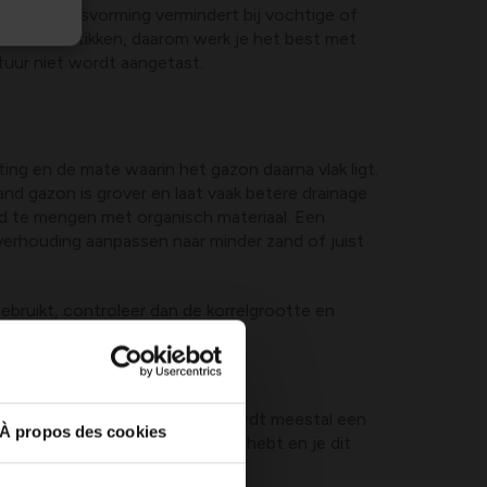
eunt en mosvorming vermindert bij vochtige of
ortels verstikken, daarom werk je het best met
uur niet wordt aangetast.
ing en de mate waarin het gazon daarna vlak ligt.
and gazon is grover en laat vaak betere drainage
and te mengen met organisch materiaal. Een
verhouding aanpassen naar minder zand of juist
gebruikt, controleer dan de korrelgrootte en
n en borders, maar voor gazon wordt meestal een
À propos des cookies
e duidelijke drainageproblemen hebt en je dit