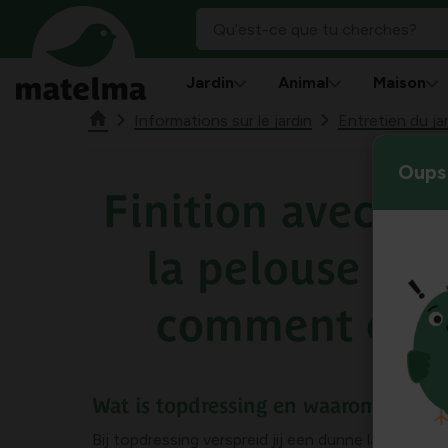
Jardin
Animal
Maison
Informations sur le jardin
Entretien du jar
Oups 
Finition avec du
la pelouse : p
comment et c
Wat is topdressing en waarom zand?
Bij topdressing verspreid jij een dunne laag zand