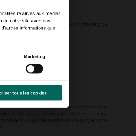
nnalités relatives aux médias
on de notre site avec nos
ogte of hitte. Voor een effectieve topdressing ga
 d'autres informations que
 rijnzand en 40% compost).
Marketing
epassing.
een spoelt.
riser tous les cookies
beluchting en drainage, maar verkeerde toepassing
weken of het gras zich normaal herstelt en of mos
d zand aan in volgende sessies en voeg organische
g.