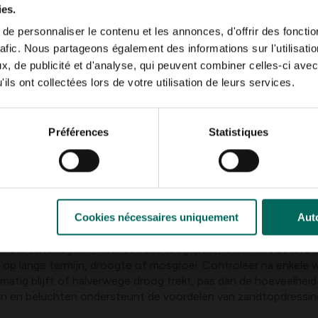
ies.
e personnaliser le contenu et les annonces, d'offrir des fonctio
rafic. Nous partageons également des informations sur l'utilisati
l dunne lagen en liever niet tijdens perioden van extreme dro
, de publicité et d'analyse, qui peuvent combiner celles-ci avec
ils ont collectées lors de votre utilisation de leurs services.
 onkruidgroei die de beluchting belemmert.
et organisch materiaal zoals compost of tuingrond (bijv. 60%
Préférences
Statistiques
of speciale toplaad. Streef naar ongeveer 5-15 mm dikte per to
 het zand vlak ligt.
en te laten zakken in de gazonbodem, zonder dat er water overh
eld en het zand is ingetrokken in de bodemlaag.
Cookies nécessaires uniquement
Auto
e problemen
unne zandlaag kan, mits correct toegepast, leiden tot betere 
g op lange termijn, droogte of mosgroei. Controleer na enkele 
lmatig blijft of halverwege droog trekt, pas dan de hoeveelhei
en en beluchten ondersteunt de voordelen van zandtopdressin