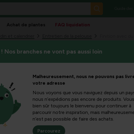
Guide des
Achat de plantes
FAQ liquidation
din et calendrier
Entretien de la pelouse
! Nos branches ne vont pas aussi loin
Une pelouse mérite un entreti
 sable sur
revêtement de sable lorsque 
manque. Dans cet article, vous
ourquoi,
Malheureusement, nous ne pouvons pas livre
et le sable de rivière pour la
votre adresse
et inconvénients existent, e
un souci d’entretien et de dur
onseils
Nous voyons que vous naviguez depuis un pay
nous n’expédions pas encore de produits. Vou
bien sûr toujours le bienvenu pour continuer à
parcourir notre inspiration, mais malheureuseme
n’est pas possible de faire des achats.
Parcourez
 of een zandmengsel over het gazon. Dit helpt verdichting tege