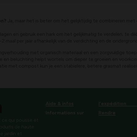
on?
Ja, maar het is beter om het gelijktijdig te combineren me
lagen en gebruik een hark om het gelijkmatig te verdelen; te dik
2 maal per jaar afhankelijk van de verdichting en de ondergrond; 
gverhouding met organisch materiaal en een zorgvuldige toepa
e en beluchting helpt wortels om dieper te groeien en voorko
natie met compost kun je een stabielere, betere grasmat realis
Aide & infos
l’expédition
Informations sur
Rendre
 ce qui pousse et
produits de haute
e jardin et