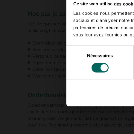
Ce site web utilise des cook
Hoe pas je zand toe op jouw gazon?
Les cookies nous permettent d
sociaux et d'analyser notre t
Het toepassen van zand gebeurt best in een aanta
partenaires de médias sociaux
je als volgt te werk:
vous leur avez fournies ou qu'
Controleer de ondergrond en verwijder mos- of
Sélection
Kies een zandsoort en overweeg een mengsel m
Nécessaires
Verspreid de zandlaag gelijkmatig met een hark 
du
Egaliseer met een lange lat of houten balk zodat
consentement
Water lichtjes na om het zand te stabiliseren 
Wacht met bemesting totdat het gazon is herst
Onderhoudstips en veelvoorkomend
Goed onderhoud na topdressing is cruciaal. Een d
kan leiden tot nadelige effecten zoals verdichtin
minder groeit. Als je merkt dat de grasmat onrege
stof toe. Regelmatig onderhoud zoals verticuter