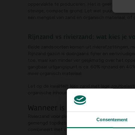
oppervlakte te produceren. Het is geen vervangin
stevige, compacte grond. Let wel: puur zand op kl
een mengsel van zand en organisch materiaal, of
Rijnzand vs rivierzand: wat kies je 
Beide zandsoorten komen uit rivierafzettingen, ma
Rijnzand gazon is doorgaans fijner en eenvoudiger
toe, maar kan minder ver gelijkmatig over het opp
gangbaar uitgangspunt is ca. 60% rijnzand en 40%
meer organisch materiaal.
Let op de kwaliteit: kies zand met lage zoutbelast
organische inhoud, omdat rivierzand voor planten
Wanneer is rivierzand geschikt 
Rivierzand voor planten kan nuttig zijn als onde
Consentement
gemengd topdressing toegepast in combinatie met o
combineert met compost of tuingrond om de voe