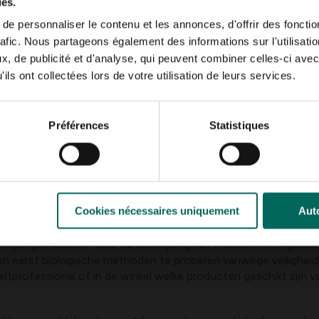
ies.
e personnaliser le contenu et les annonces, d'offrir des fonctio
esultaten
rafic. Nous partageons également des informations sur l'utilisati
, de publicité et d'analyse, qui peuvent combiner celles-ci avec
meestal voorjaar of najaar); voorkom extreme hitte.
toepassing zodat nematoden kunnen rondzweven en contact 
ils ont collectées lors de votre utilisation de leurs services.
g per m² en volg de instructies op de verpakking.
derhoud ondersteunt het werkingsproces.
Préférences
Statistiques
atie?
richte aanpak realiseren die de gezondheid van je gazon bevord
ot middelgrote gazons en voor tuinen waar milieueisen of buur
Cookies nécessaires uniquement
Auto
trijdingsmiddelen. Voor de bestrijding van emelten en engelerin
den eerst biologische methoden te proberen vanwege veiligheid,
eeltprofessional of in de winkel welke producten geschikt zijn 