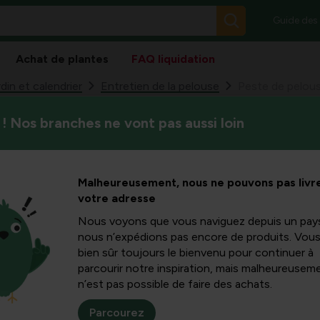
Guide des
Achat de plantes
FAQ liquidation
din et calendrier
Entretien de la pelouse
! Nos branches ne vont pas aussi loin
Dans cet article, vous appre
ouse :
peuvent endommager votre pe
méthodes de contrôle efficace
larves et
Malheureusement, nous ne pouvons pas livre
des nématodes bénéfiques. V
votre adresse
d’attention pour les applica
afin de pouvoir faire un choix
ir et les
Nous voyons que vous naviguez depuis un pay
nous n’expédions pas encore de produits. Vou
bien sûr toujours le bienvenu pour continuer à
ec des
parcourir notre inspiration, mais malheureuseme
n’est pas possible de faire des achats.
 nématodes
Parcourez