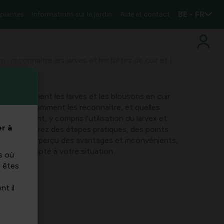
BE - FR
 plantes
Informations sur le jardin
Aide et contact
Peste de pelouse : reconnaître les larves et les bêtes de cuir et les combattre avec des larvexes et des nématodes
ndrez comment les larves et les blousons en cuir
louse, comment les reconnaître, et quelles
s existent, y compris l’utilisation du larvex et
r à
ous recevrez des étapes pratiques, des points
tions et un aperçu des avantages et inconvénients,
 éclairé adapté à votre situation.
s où
s êtes
nt il