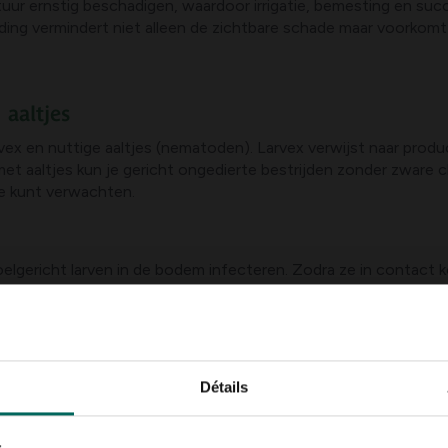
ur ernstig beschadigen, waardoor irrigatie, bemesting en suc
ding vermindert niet alleen de zichtbare schade maar voorkomt
 aaltjes
vex en nuttige aaltjes (nematoden). Larvex verwijst naar prod
et aaltjes kun je gericht ongedierte bestrijden zonder zware 
je kunt verwachten.
lgericht larven in de bodem infecteren. Zodra ze in contact ko
. De werkwijze is afhankelijk van bodemtemperatuur en vochti
assing gebeurt doorgaans door middel van sproeien of vernev
en.
Détails
inig tot geen residu, geschiktheid voor bezette tuinen en publie
n timing, worksnelheid kan variëren, meerdere behandelingen ku