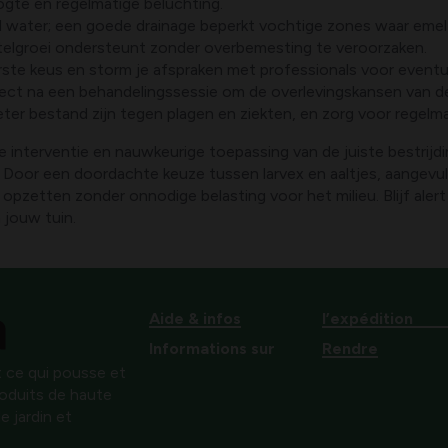
gte en regelmatige beluchting.
nd water; een goede drainage beperkt vochtige zones waar emel
telgroei ondersteunt zonder overbemesting te veroorzaken.
erste keus en storm je afspraken met professionals voor even
irect na een behandelingssessie om de overlevingskansen van d
ter bestand zijn tegen plagen en ziekten, en zorg voor regelm
ge interventie en nauwkeurige toepassing van de juiste bestrij
Door een doordachte keuze tussen larvex en aaltjes, aangevuld
opzetten zonder onnodige belasting voor het milieu. Blijf alert 
 jouw tuin.
Aide & infos
l’expédition
Informations sur
Rendre
 ce qui pousse et
produits de haute
e jardin et