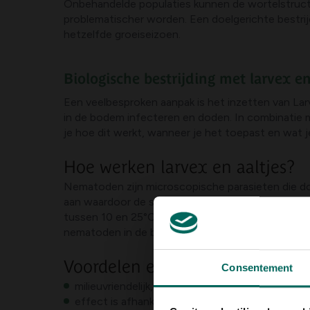
Onbehandelde populaties kunnen de wortelstructu
problematischer worden. Een doelgerichte bestrij
hetzelfde groeiseizoen.
Biologische bestrijding met larvex en
Een veelbesproken aanpak is het inzetten van Lar
in de bodem infecteren en doden. In combinatie m
je hoe dit werkt, wanneer je het toepast en wat 
Hoe werken larvex en aaltjes?
Nematoden zijn microscopische parasieten die doe
aan waardoor de schade stopt en de plaag sterft
tussen 10 en 25°C met een vochtige bodem. Toep
nematoden in de bovenste bodemlagen te breng
Voordelen en nadelen
Consentement
milieuvriendelijk, selectief voor doelplagen, we
effect is afhankelijk van vocht, temperatuur e