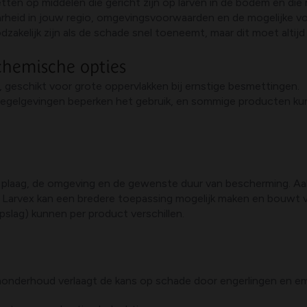
etten op middelen die gericht zijn op larven in de bodem en di
eid in jouw regio, omgevingsvoorwaarden en de mogelijke vo
dzakelijk zijn als de schade snel toeneemt, maar dit moet alti
chemische opties
n, geschikt voor grote oppervlakken bij ernstige besmettingen.
 regelgevingen beperken het gebruik, en sommige producten ku
e plaag, de omgeving en de gewenste duur van bescherming. Aalt
r. Larvex kan een bredere toepassing mogelijk maken en bouwt v
slag) kunnen per product verschillen.
onderhoud verlaagt de kans op schade door engerlingen en eme