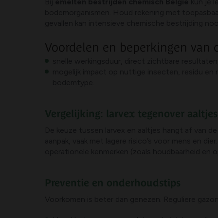
Bij
emelten bestrijden chemisch België
kun je l
bodemorganismen. Houd rekening met toepasbaarh
gevallen kan intensieve chemische bestrijding noo
Voordelen en beperkingen van 
snelle werkingsduur, direct zichtbare resultate
mogelijk impact op nuttige insecten, residu en
bodemtype.
Vergelijking: larvex tegenover aaltjes
De keuze tussen larvex en aaltjes hangt af van d
aanpak, vaak met lagere risico’s voor mens en die
operationele kenmerken (zoals houdbaarheid en op
Preventie en onderhoudstips
Voorkomen is beter dan genezen. Reguliere gazon