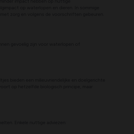
e minder impact hebben op nuttige
lgimpact op waterlopen en dieren. In sommige
jd met zorg en volgens de voorschriften gebeuren.
nnen gevoelig zijn voor waterlopen of
jes bieden een milieuvriendelijke en doelgerichte
oort op hetzelfde biologisch principe, maar
lten. Enkele nuttige adviezen: