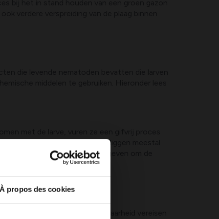
ces bij het in stand houden van een groen gazon
 ook verdere verspreiding van de plaag binnen
ucten die levende nematoden bevatten die larven
chemische middelen te gebruiken. Hieronder lees
men met de larve, vuren ze een gifvrij proces
gheid; optimale omstandigheden liggen meestal
elen, gevolgd door licht water geven om de
À propos des cookies
ke ruimten.
nnen nodig zijn, opslag en houdbaarheid vereisen