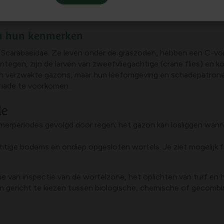
en hun kenmerken
lie Scarabaeidae. Ze leven onder de graszoden, hebben een C-v
ntegen, zijn de larven van zweefvliegachtige (crane flies) en 
l en verzwakte gazons, maar hun leefomgeving en schadepatronen
chade te voorkomen.
de
omerperiodes gevolgd door regen; het gazon kan losliggen wann
chtige bodems en ondiep opgesloten wortels. Je ziet mogelijk fr
van inspectie van de wortelzone, het oplichten van turf en h
m gericht te kiezen tussen biologische, chemische of gecomb