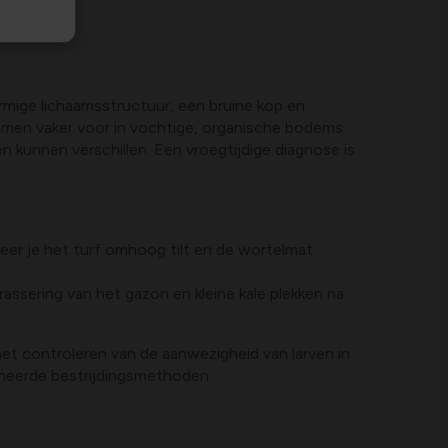
ormige lichaamsstructuur, een bruine kop en
komen vaker voor in vochtige, organische bodems.
 kunnen verschillen. Een vroegtijdige diagnose is
eer je het turf omhoog tilt en de wortelmat
assering van het gazon en kleine kale plekken na
et controleren van de aanwezigheid van larven in
ineerde bestrijdingsmethoden.