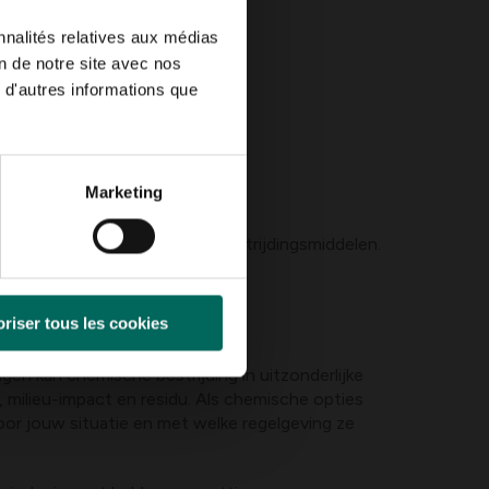
nnalités relatives aux médias
on de notre site avec nos
 d'autres informations que
maken met de larven.
Marketing
ert zonder zware chemische bestrijdingsmiddelen.
tbewuste regelgeving gelden.
riser tous les cookies
gen kan chemische bestrijding in uitzonderlijke
 milieu-impact en residu. Als chemische opties
voor jouw situatie en met welke regelgeving ze