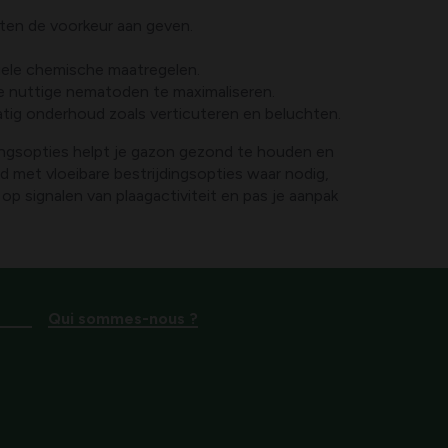
ten de voorkeur aan geven.
tuele chemische maatregelen.
e nuttige nematoden te maximaliseren.
atig onderhoud zoals verticuteren en beluchten.
dingsopties helpt je gazon gezond te houden en
 met vloeibare bestrijdingsopties waar nodig,
op signalen van plaagactiviteit en pas je aanpak
Qui sommes-nous ?