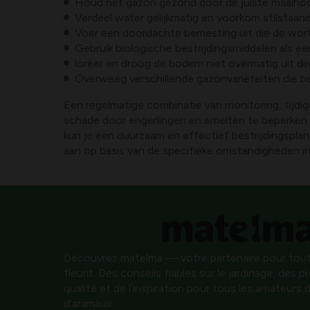
Houd het gazon gezond door de juiste maaihoo
Verdeel water gelijkmatig en voorkom stilstaa
Voer een doordachte bemesting uit die de wor
Gebruik biologische bestrijdingsmiddelen als e
loreer en droog de bodem niet overmatig uit d
Overweeg verschillende gazonvariëteiten die be
Een regelmatige combinatie van monitoring, tijdi
schade door engerlingen en emelten te beperken. 
kun je een duurzaam en effectief bestrijdingsplan 
aan op basis van de specifieke omstandigheden in
Découvrez matelma — votre partenaire pour tout
fleurit. Des conseils fiables sur le jardinage, des 
qualité et de l’inspiration pour tous les amateurs d
d’animaux.