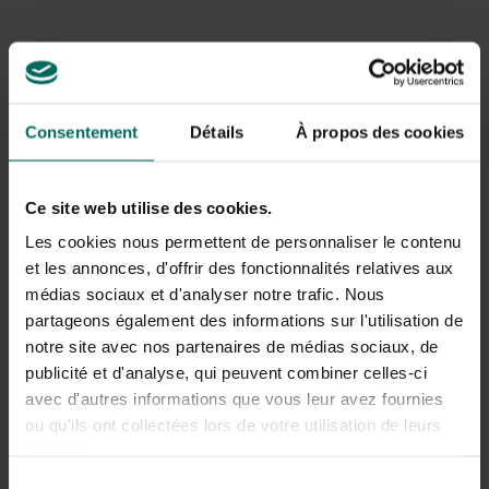
Spitten vs frezen
: spitten is zachter voor de
structuur maar vraagt meer tijd; frezen is efficiënter bij
grotere oppervlakken maar intensiever voor de bodem.
Gazon omfrezen
en
gras omfrezen
verwijzen naar
het veranderen van de bovenlaag zodat zaden of
Consentement
Détails
À propos des cookies
zoden beter contact maken met de grond.
Potentiële problemen en hoe ze aan
Ce site web utilise des cookies.
te pakken
Les cookies nous permettent de personnaliser le contenu
Bij frezen of spitten kunnen zich enkele problemen
et les annonces, d'offrir des fonctionnalités relatives aux
voordoen: verdichting in de onderlaag na verloop van tijd,
médias sociaux et d'analyser notre trafic. Nous
verlies van bodemleven, en een toename van onkruid als
partageons également des informations sur l'utilisation de
zaden vrijkomen. Ook kunnen zon en droogte de net
notre site avec nos partenaires de médias sociaux, de
aangelegde zaden of turf beschadigen. Om dit te
publicité et d'analyse, qui peuvent combiner celles-ci
voorkomen, plan je werkzaamheden bij milde vochtige
avec d'autres informations que vous leur avez fournies
weersomstandigheden, volg je een passende diepte
(meestal 5–15 cm afhankelijk van doel), en combineer je
ou qu'ils ont collectées lors de votre utilisation de leurs
met
topdressing
en een goede bemesting.
services.
Sélection