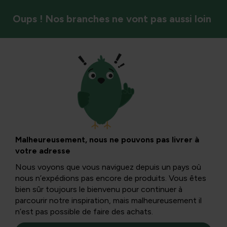
Oups ! Nos branches ne vont pas aussi loin
Entretien de la pelouse
Cultiver ou creuser
des pelouses : ce
Malheureusement, nous ne pouvons pas livrer à
votre adresse
que vous devez
Nous voyons que vous naviguez depuis un pays où
nous n’expédions pas encore de produits. Vous êtes
savoir pour
bien sûr toujours le bienvenu pour continuer à
parcourir notre inspiration, mais malheureusement il
n’est pas possible de faire des achats.
transformer votre