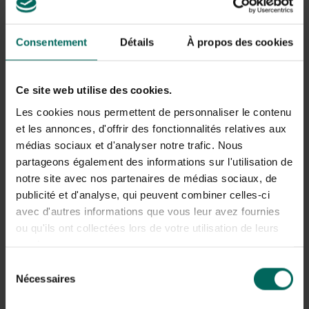
tuinscharen om wondgenezing te bevorderen.
Verwijder kruisende en beschadigde takken langs de
stam en in het midden van de kroon.
Consentement
Détails
À propos des cookies
Snij takken terug tot een gezonde knop die naar
buiten gericht is, om luchtcirculatie te verbeteren.
Bij stevige vorming van de kilmarnock-cultivar kun je
Ce site web utilise des cookies.
oudere takken terugkorten tot krachtige zijtakken om
Les cookies nous permettent de personnaliser le contenu
de cascade te stimuleren.
et les annonces, d'offrir des fonctionnalités relatives aux
Verwijder water-scheuten en langgerekte uitgroei die
médias sociaux et d'analyser notre trafic. Nous
de vorm verstoren.
partageons également des informations sur l'utilisation de
Onderhoudstips voor de kilmarnock
notre site avec nos partenaires de médias sociaux, de
publicité et d'analyse, qui peuvent combiner celles-ci
vorm
avec d'autres informations que vous leur avez fournies
Naast snoeien is regelmatige inspectie op
ou qu'ils ont collectées lors de votre utilisation de leurs
beschadigingen en ziekte belangrijk. Geef de plant een
services.
evenwichtige vochtvoorziening (niet verdrinken), vermijd
Sélection
druppelirrigatie direct tegen de stam, en werk in rijk
Nécessaires
du
humusrijk, goed doorlatende aarde. In het voorjaar kun je
een gebalanceerde meststof toedienen, maar wees
consentement