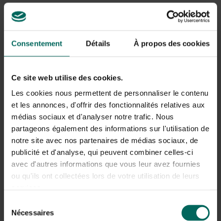
Dit schort is ook een must-have voor elke barbecuefan.
Het beschermt je kleding tegen hitte en rondspattende
vuurvonken, en dankzij het hoogwaardige leer gaat het
Consentement
Détails
À propos des cookies
jarenlang mee. Zelfs voor de
handdoek
is er een handige
metalen ring
voorzien aan de zijkant.
Ce site web utilise des cookies.
Ben jij klaar om een echte grillmaster te worden, of zoek
je nog een stoer cadeau voor papa, opa of je vriend? Dan
Les cookies nous permettent de personnaliser le contenu
is dit leren schort een absolute topper die perfect past in
et les annonces, d'offrir des fonctionnalités relatives aux
elke keuken.
médias sociaux et d'analyser notre trafic. Nous
partageons également des informations sur l'utilisation de
(, nu aan
€ 59,99
)
notre site avec nos partenaires de médias sociaux, de
publicité et d'analyse, qui peuvent combiner celles-ci
De moestuinier
avec d'autres informations que vous leur avez fournies
De
BoQube binnenkas van Romberg
combineert stijl en
ou qu'ils ont collectées lors de votre utilisation de leurs
functionaliteit. Deze mini kweekkas is perfect voor
services.
binnen- en buitengebruik en biedt plek aan 10
Sélection
zweltabletten of 4 planten.
Nécessaires
du