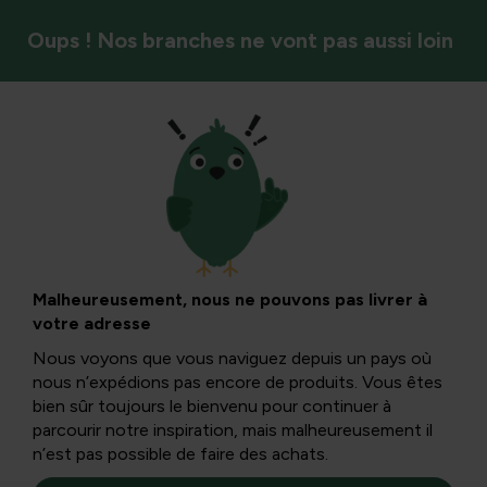
Oups ! Nos branches ne vont pas aussi loin
Calendrier de jardin
Des cadeaux de
Noël originaux
Malheureusement, nous ne pouvons pas livrer à
votre adresse
pour lui !
Nous voyons que vous naviguez depuis un pays où
nous n’expédions pas encore de produits. Vous êtes
bien sûr toujours le bienvenu pour continuer à
Trouver un joli cadeau de Noël n’est pas toujours facile.
parcourir notre inspiration, mais malheureusement il
C’est pourquoi nous sommes ravis de vous aider avec nos
n’est pas possible de faire des achats.
cinq meilleures idées de Noël pour lui.