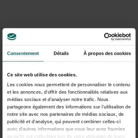
Invloed van een strenge winter op
notenbomen
Tijdens strenge winters kunnen knoppen en scheuten
kwetsbaar zijn voor vorst. Late vorst na een zachte
periode kan bloemknoppen beschadigen en zo de oogst
verlagen. Een mulchlaag en beschutting tegen koude
Consentement
Détails
À propos des cookies
wind verkleinen risico’s, terwijl een goede
bodemstructuur en bescherming tegen uitdroging
helpen bij herstel in voorjaar.
Ce site web utilise des cookies.
Les cookies nous permettent de personnaliser le contenu
Ziekten, plagen en oorzaken: herkennen
et les annonces, d'offrir des fonctionnalités relatives aux
en voorkomen
médias sociaux et d'analyser notre trafic. Nous
partageons également des informations sur l'utilisation de
Schimmels en bladziekten
tonen zich vaak door
notre site avec nos partenaires de médias sociaux, de
vlekken op bladeren, verkleuring of grijzige schuring op
publicité et d'analyse, qui peuvent combiner celles-ci
schors. Vochtige periodes en slechte luchtcirculatie
avec d'autres informations que vous leur avez fournies
verhogen risico’s. Voorkomen kan door snoeien voor
ou qu'ils ont collectées lors de votre utilisation de leurs
betere luchtstroom, voldoende ruimte tussen bomen