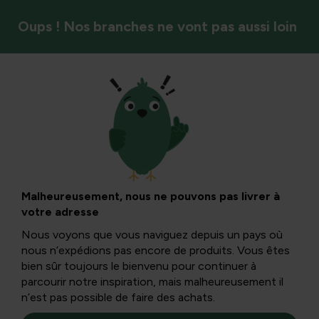
Oups ! Nos branches ne vont pas aussi loin
Antigel
Prendre soin des
arbres à noix lors
Malheureusement, nous ne pouvons pas livrer à
votre adresse
d’un hiver
Nous voyons que vous naviguez depuis un pays où
nous n’expédions pas encore de produits. Vous êtes
rigoureux :
bien sûr toujours le bienvenu pour continuer à
parcourir notre inspiration, mais malheureusement il
n’est pas possible de faire des achats.
maladies, causes et