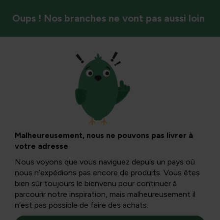
Oups ! Nos branches ne vont pas aussi loin
Insectes et pollinisateurs
Que pouvons-nous
faire pour les
Malheureusement, nous ne pouvons pas livrer à
votre adresse
bourdons dans le
Nous voyons que vous naviguez depuis un pays où
nous n’expédions pas encore de produits. Vous êtes
jardin
bien sûr toujours le bienvenu pour continuer à
parcourir notre inspiration, mais malheureusement il
n’est pas possible de faire des achats.
Les bourdons aiment un environnement un peu plus