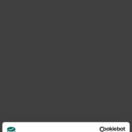
le moineau domestique ?
Offrez des opportunités de nidification et des
perchoirs pour l’hiver. Ce sont des
oiseaux coloniaux
qui aiment se reproduire avec plusieurs couples.
Assurez-vous que les moineaux peuvent vivre sous
votre toit, en utilisant éventuellement des poêles
spéciales pour moineaux.
Plantez une
haie naturelle
où ils pourront s’abriter en
hiver ou faites envahir une façade de plantes
grimpantes.