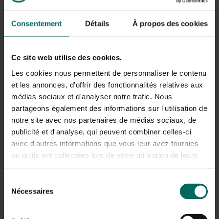
Consentement
Détails
À propos des cookies
Ce site web utilise des cookies.
Les cookies nous permettent de personnaliser le contenu
Bruant arboricole (Passer montanus)
et les annonces, d'offrir des fonctionnalités relatives aux
Le
moineau arboricole
ressemble au moineau
médias sociaux et d'analyser notre trafic. Nous
domestique mais se sent particulièrement à l’aise dans
partageons également des informations sur l'utilisation de
les zones rurales où l’on écorche les saules, les vergers
notre site avec nos partenaires de médias sociaux, de
et les taillis. On les voit moins en ville. Ce sont de
publicité et d'analyse, qui peuvent combiner celles-ci
véritables
reproducteurs de grottes
et ont besoin de
avec d'autres informations que vous leur avez fournies
cavités naturelles ou de nichoirs pour se reproduire. Les
ou qu'ils ont collectées lors de votre utilisation de leurs
tuiles de toit, les crevasses des bâtiments ou les
services.
cabanons sont aussi des endroits attrayants pour
construire un nid. Bien que la majorité de ces oiseaux
Sélection
restent dans leurs zones de reproduction, certains se
Nécessaires
du
promènent. Malheureusement, leur nombre a
consentement
considérablement diminué ces dernières années, et ils