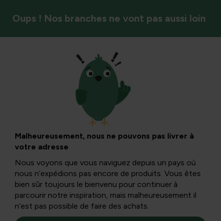
Oups ! Nos branches ne vont pas aussi loin
Oiseaux
Le moineau
domestique : une
Malheureusement, nous ne pouvons pas livrer à
votre adresse
espèce vulnérable
Nous voyons que vous naviguez depuis un pays où
nous n’expédions pas encore de produits. Vous êtes
bien sûr toujours le bienvenu pour continuer à
Le moineau domestique
est un
oiseau que tout le
parcourir notre inspiration, mais malheureusement il
monde connaît, mais il est particulièrement vulnérable !
n’est pas possible de faire des achats.
Depuis 2007, leur nombre a diminué de plus de 42 %, ce