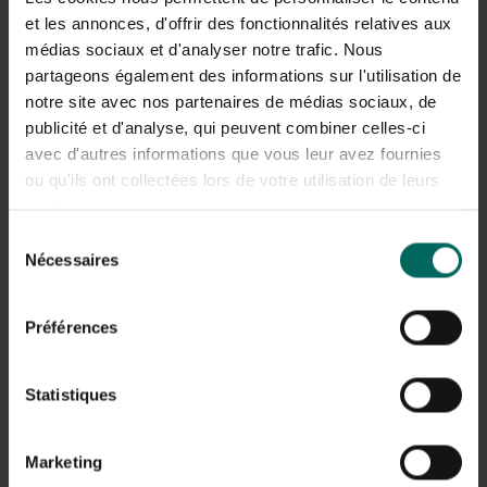
plus grands et plus lourds que les poules, et exhibent un
et les annonces, d'offrir des fonctionnalités relatives aux
magnifique éclat sur leur plumage. Les bantams de Cochin
médias sociaux et d'analyser notre trafic. Nous
existent
en diverses couleurs
, notamment le célèbre
partageons également des informations sur l'utilisation de
coucou gris perle et la porcelaine rouge. En bon état, une
notre site avec nos partenaires de médias sociaux, de
poule adulte pond environ 180 œufs par an. Si vous
publicité et d'analyse, qui peuvent combiner celles-ci
trouvez cette race un peu petite, il existe aussi des
avec d'autres informations que vous leur avez fournies
Cochins en grandes tailles. Ces grands oiseaux
ou qu'ils ont collectées lors de votre utilisation de leurs
présentent presque les mêmes caractéristiques externes
que leurs homologues plus petits.
services.
Sélection
Nécessaires
du
consentement
Préférences
Statistiques
Marketing