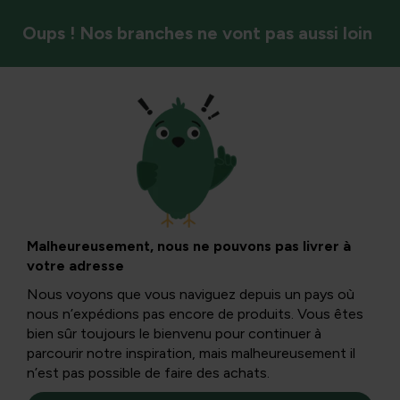
Oups ! Nos branches ne vont pas aussi loin
Oiseaux
Animaux de ferme :
intéressants avec
Malheureusement, nous ne pouvons pas livrer à
votre adresse
leurs plumes
Nous voyons que vous naviguez depuis un pays où
nous n’expédions pas encore de produits. Vous êtes
bien sûr toujours le bienvenu pour continuer à
Bien sûr, il n’y a rien de mal à une poule pondeuse brune
parcourir notre inspiration, mais malheureusement il
ordinaire, mais parfois cela peut être un peu plus. Que
n’est pas possible de faire des achats.
pensez-vous d’une poule coque coin ou d’une poule