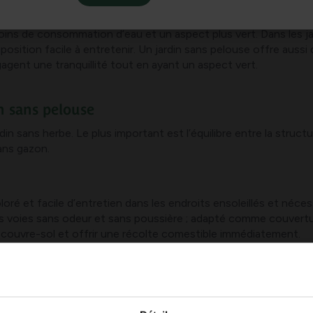
e
moins de consommation d’eau et un aspect plus vert. Dans les j
isposition facile à entretenir. Un jardin sans pelouse offre aus
agent une tranquillité tout en ayant un aspect vert.
n sans pelouse
 sans herbe. Le plus important est l’équilibre entre la structur
ans gazon.
ré et facile d’entretien dans les endroits ensoleillés et néces
 voies sans odeur et sans poussière ; adapté comme couvertur
 couvre-sol et offrir une récolte comestible immédiatement.
inés à des carreaux de bois ou de céramique pour un aspect ch
olonne vertébrale de la plantation sans pelouse.