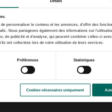
Détails
 de lumière
ornementales, aux succulentes et aux herbes ; Zones ombragées
ies.
éer des contrastes ludiques entre les feuilles sombres et clair
e personnaliser le contenu et les annonces, d'offrir des fonctio
rafic. Nous partageons également des informations sur l'utilisati
, de publicité et d'analyse, qui peuvent combiner celles-ci avec
ils ont collectées lors de votre utilisation de leurs services.
culière au drainage et à la structure du sol. Assurez-vous que l
r ou des copeaux de bois. L’entretien est généralement moins 
’humidité restent importants.
Préférences
Statistiques
x de bois réduit les mauvaises herbes et retient l’humidité dans
sage court et régulier pendant les périodes sèches.
Cookies nécessaires uniquement
Auto
ar saison pour maintenir un aspect soigné.
oins d’entretien, mais ajoutent du compost chaque année pour 