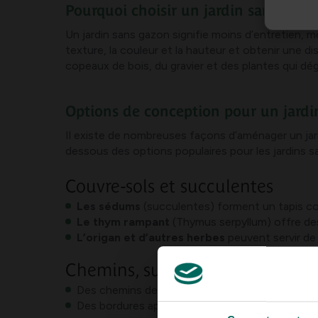
Pourquoi choisir un jardin sans herb
Un jardin sans gazon signifie moins d’entretien, 
texture, la couleur et la hauteur et obtenir une d
copeaux de bois, du gravier et des plantes qui dég
Options de conception pour un jardi
Il existe de nombreuses façons d’aménager un jardin
dessous des options populaires pour les jardins s
Couvre-sols et succulentes
Les sédums
(succulentes) forment un tapis colo
Le thym rampant
(Thymus serpyllum) offre des
L’origan et d’autres herbes
peuvent servir de
Chemins, surface et structure
Des chemins de gravier et de coquillages, comb
Des bordures approfondies et du lierre comme c