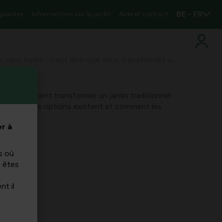
BE - FR
 plantes
Informations sur le jardin
Aide et contact
Jardiner sans herbe : c’est ainsi que vous transformez un jardin en une oasis verte et facile à entretenir
ndrez comment transformer un jardin traditionnel
herbe, quelles options existent et comment les
r à
s où
s êtes
nt il