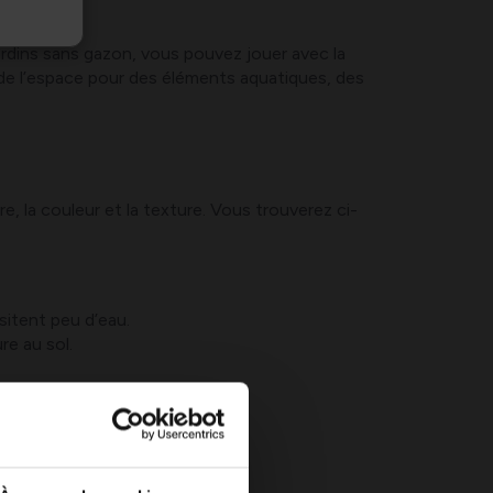
ardins sans gazon, vous pouvez jouer avec la
si de l’espace pour des éléments aquatiques, des
e, la couleur et la texture. Vous trouverez ci-
sitent peu d’eau.
e au sol.
aleureux.