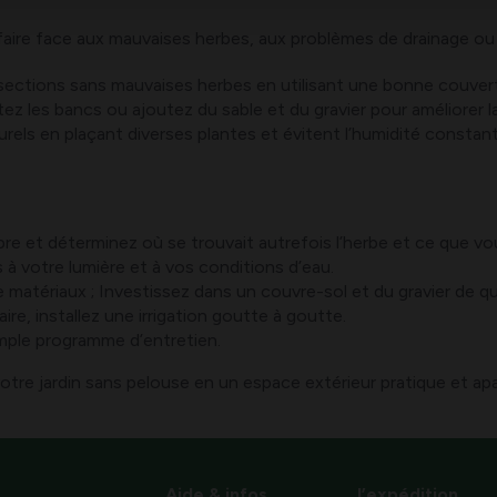
 faire face aux mauvaises herbes, aux problèmes de drainage ou 
 sections sans mauvaises herbes en utilisant une bonne couvert
z les bancs ou ajoutez du sable et du gravier pour améliorer la
urels en plaçant diverses plantes et évitent l’humidité constant
bre et déterminez où se trouvait autrefois l’herbe et ce que v
à votre lumière et à vos conditions d’eau.
 matériaux ; Investissez dans un couvre-sol et du gravier de qua
saire, installez une irrigation goutte à goutte.
imple programme d’entretien.
re jardin sans pelouse en un espace extérieur pratique et apa
Aide & infos
l’expédition