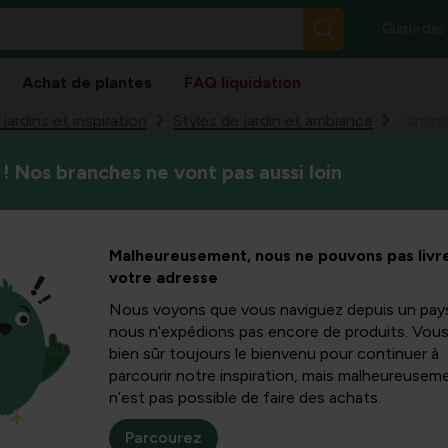
Guide des
Achat de plantes
FAQ liquidation
ardins et inspiration
Styles de jardin et ambiance
! Nos branches ne vont pas aussi loin
Dans cet article, vous appre
be : c’est
en un jardin attrayant sans 
aborder judicieusement.
ransformez
Malheureusement, nous ne pouvons pas livre
votre adresse
ne oasis
Nous voyons que vous naviguez depuis un pay
nous n’expédions pas encore de produits. Vou
bien sûr toujours le bienvenu pour continuer à
 entretenir
parcourir notre inspiration, mais malheureuseme
n’est pas possible de faire des achats.
Parcourez