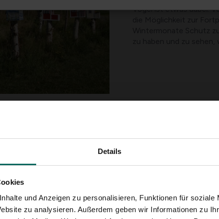
Vogel ist etwas dabei.
die Möglichkeit zur For
Wintermonate Schutz zu b
zu haben und zu sehen, w
ert, wurden Vogeltöpfe
Details
eundlich waren. Unsere
jungen Schwalben.
 Nistglas aussah, das
Cookies
gen der Amsterdamer
 und anderen, aber
nhalte und Anzeigen zu personalisieren, Funktionen für soziale
s ableiten.
Website zu analysieren. Außerdem geben wir Informationen zu I