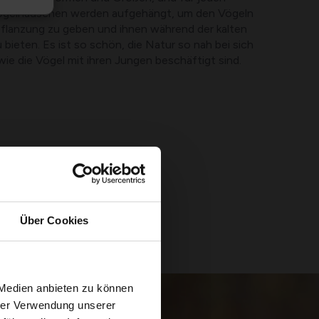
 Vogelhäuschen werden aufgehängt, um den Vögeln
tpflanzung zu geben und ihnen während der kalten
ieten. Es ist so schön, die Natur so nah bei sich
ie die Vögel mit ihren Jungen beschäftigt sind.
Über Cookies
 Medien anbieten zu können
hrer Verwendung unserer