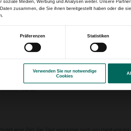
en, wurden Startöpfe
r soziale Medien, Werbung und Analysen weiter. Unsere Partner
chlupf für eine
 Daten zusammen, die Sie ihnen bereitgestellt haben oder die s
n groß genug waren,
n.
est entlang des
s.
Präferenzen
Statistiken
 hergestellt. Die
 einer Brennscheibe
f einer Seite, in der
endes Ohr wurde mit
gestattet. Nach etwa
war, wurde er im Ofen
Verwenden Sie nur notwendige
A
Cookies
ratur sorgte dafür,
r gesamte
 Abkühlen war der
Modell jener Zeit. Der Topf wird immer noch von Hand und mit 