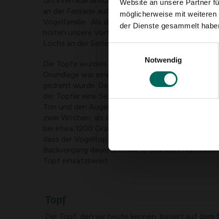
Um ihren kulinarischen Vorlieben gerecht zu werd
Website an unsere Partner fü
an der Fassade aufgehängt. Sie dienten als Unters
möglicherweise mit weiteren
Vogelfamilie. Als die jungen Stare oder Schwalbe
der Dienste gesammelt habe
holten unsere Vorfahren die Jungvögel aus dem N
Lochs an der Seite und kochten dann Suppe darau
Einwilligungsauswahl
Notwendig
Die Töpfe wurden auf traditionelle Weise von Hand
Grundlage war eine konvexe Vase aus Ton, die auf
gedreht wurde. Der Topf erhielt eine flache Seite au
der Töpfer eine Seitenöffnung machte. Ein häng
Ton und den Augen für den fliegenden Stock aus
zwei Wochen, als der Ton vollständig getrocknet 
bei etwa 1200 Grad gebacken. Die hohe Backtempe
dass der Vogeltopf komplett wasserdicht war. De
Backvorgang dauerte etwa 12 Stunden. Nach dem
Topf einsatzbereit.
Topf
Der Topf, den wir heute kennen, basiert auf dem 