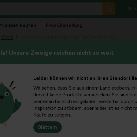
Pflan
Pflanzen kaufen
FAQ Einstellung
Vögel
Von Staren zum Vogeltopf für Spatzen und
a! Unsere Zweige reichen nicht so weit
Vor langer Zeit wurden Voge
Vogeltopf
benutzten sie einen Starento
heute kennen.
n und
Leider können wir nicht an Ihren Standort li
Wir sehen, dass Sie aus einem Land stöbern, in 
derzeit keine Produkte verschicken. Sie sind nat
weiterhin herzlich eingeladen, weiterhin durch 
Inspiration zu stöbern, aber leider ist es nicht 
Käufe zu tätigen.
Blättern
Heutzutage gibt es in fa
Gartenfreunde. Sie gibt 