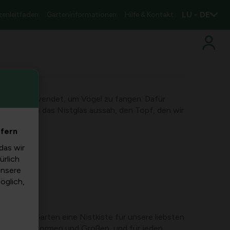
LU - DE
zenleitfaden
Garteninformationen
Hilfe & Kontakt
ltöpfe verwendet, um Vögel zu fangen. Dafür
pf, der wie das Nistglas aussah, den Topf, den wir
efern
das wir
ürlich
unsere
möglich,
st jedem Garten eine Nistkiste für unsere liebsten
es in allen Formen und Größen, und für jeden