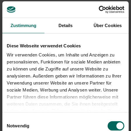
Sicherer Umgang mit einem Fuchs im
Garten
Zustimmung
Details
Über Cookies
Ein vernünftiger Umgang mit einem Fuchs im Garten
bedeutet, Abstand zu halten, ruhig zu bleiben und das
Tierwohl zu respektieren. Befolgen Sie diese Richtlinien:
Diese Webseite verwendet Cookies
Wir verwenden Cookies, um Inhalte und Anzeigen zu
Halte Abstand und versuche, den Fuchs im Garten
personalisieren, Funktionen für soziale Medien anbieten
nicht zu berühren; Lass die Tiere unbemerkt und geh
zu können und die Zugriffe auf unsere Website zu
ruhig zurück.
analysieren. Außerdem geben wir Informationen zu Ihrer
Lassen Sie nicht zu, dass Haustiere mit dem Fuchs in
Kontakt kommen; Haltet Hunde und Katzen an der
Verwendung unserer Website an unsere Partner für
Leine und füttert dem Fuchs kein Futter.
soziale Medien, Werbung und Analysen weiter. Unsere
Versuchung vermeiden: Entfernen Sie
Partner führen diese Informationen möglicherweise mit
Nahrungsquellen wie Obst auf dem Boden,
weiteren Daten zusammen, die Sie ihnen bereitgestellt
Essensreste und offene Mülltonnen; Das verringert
haben oder die sie im Rahmen Ihrer Nutzung der Dienste
die Wahrscheinlichkeit eines Fuchses im Garten.
gesammelt haben.
Einwilligungsauswahl
Sichern Sie Ihren Garten gegen unerwünschten
Notwendig
Zutritt: Überprüfen Sie Zäune, verwenden Sie