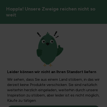
Hoppla! Unsere Zweige reichen nicht so
weit
Säugetiere
Fuchs im Garten:
Leitfaden zum
Leider können wir nicht an Ihren Standort liefern
Zusammenleben
Wir sehen, dass Sie aus einem Land stöbern, in das wir
derzeit keine Produkte verschicken. Sie sind natürlich
und zur Sicherheit
weiterhin herzlich eingeladen, weiterhin durch unsere
Inspiration zu stöbern, aber leider ist es nicht möglich,
Käufe zu tätigen.
Ein Fuchs im Garten kann überraschen, ist aber in der