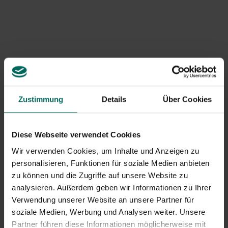
Rasenmanagement: den Rasen durch regelmäßiges
Mähen und Düngen visuell geschlossen halten; Ein
gesunder Rasen bietet weniger Platz für wilde
Erdbeere zum Wurzeln. Das hilft auch, wilde Erdbeere
im Rasen zu kontrollieren.
Regelmäßiges Mähen: Die Graslänge bei 3,5–5 cm
lassen; Höhere Mähpositionen in warmen Zeiten
begrenzen die Verbreitung.
Zustimmung
Details
Über Cookies
Schmoren und Bodendecker: Verwenden Sie dichten
Mulch oder Einstreu in kahlen Bereichen, um Licht
fernzuhalten; Dies unterdrückt die Entwicklung von
Stolonen und hilft bei der natürlichen Bekämpfung der
Diese Webseite verwendet Cookies
wilden Erdbeere.
Wir verwenden Cookies, um Inhalte und Anzeigen zu
Nachsäen: Nach dem Entfernen der Stolonen können
personalisieren, Funktionen für soziale Medien anbieten
Sie Grassamen oder Hülsenfrüchte-Gras-Mischungen
zu können und die Zugriffe auf unsere Website zu
auftragen, um die Dichte zu erhöhen und die
analysieren. Außerdem geben wir Informationen zu Ihrer
Rückkehrwahrscheinlichkeit zu verringern.
Verwendung unserer Website an unsere Partner für
Mechanische Entfernung und
soziale Medien, Werbung und Analysen weiter. Unsere
Verwaltung
Partner führen diese Informationen möglicherweise mit