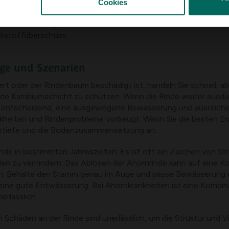
Sie Grasreste und Werkzeuge vom Stamm fern, verwenden Sie 
Cookies
h der darüber liegende Boden trocken anfühlt; Verwenden Si
ckstoffüberschuss.
lege und Szenarien
t oder der Rindenbaum beschädigt ist, handeln Sie schnell, ab
gende Kambiumschicht zu schützen. Wenn die Rinde weiter ausdü
s entscheidend, eine ausgewogene Bewässerung und ausreichen
kheiten und Rindenprobleme vorbeugt. Wenn Sie die besten Er
anztiefe und die Bodenzusammensetzung an.
rinde in bestimmten Jahreszeiten; Es ist oft ein Zeichen von S
den zu verhindern. Das Ablösen der Ahornrinde kann auf eine K
n; Behalte den Stamm genau im Auge und passe Bewässerung u
r eine gute Entwässerung. Bei Ahornkrankheiten ist eine Kombin
rlässlich.
chäden an der Rinde sind unerlässlich, um die Struktur und Vit