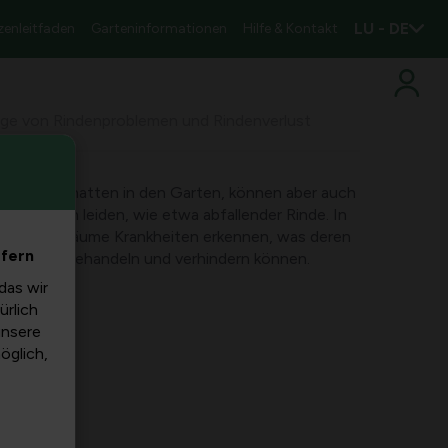
LU - DE
zenleitfaden
Garteninformationen
Hilfe & Kontakt
ege von Rindenproblemen und Rindenverlust
t und Schatten in den Garten, können aber auch
problemen leiden, wie etwa abfallender Rinde. In
, wie Ahornbäume Krankheiten erkennen, was deren
efern
e effektiv behandeln und verhindern können.
das wir
ürlich
unsere
möglich,