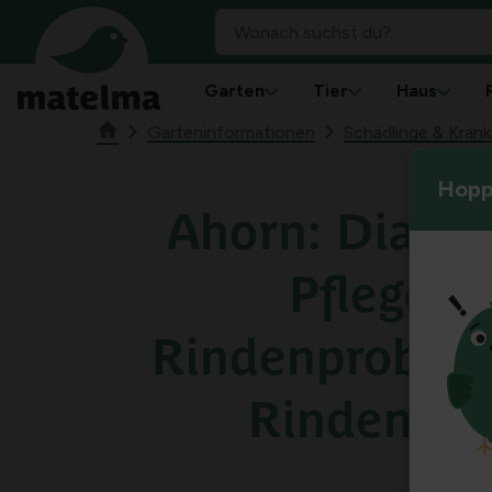
Garten
Tier
Haus
Garteninformationen
Schädlinge & Krank
Hoppl
Ahorn: Diagn
Pflege v
Rindenproble
Rindenver