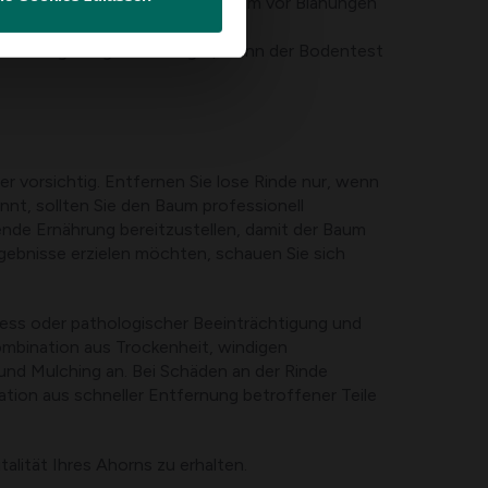
Mulch und schützen Sie den Stamm vor Blähungen
e einen ausgewogenen Dünger, wenn der Bodentest
er vorsichtig. Entfernen Sie lose Rinde nur, wenn
nnt, sollten Sie den Baum professionell
de Ernährung bereitzustellen, damit der Baum
gebnisse erzielen möchten, schauen Sie sich
tress oder pathologischer Beeinträchtigung und
ombination aus Trockenheit, windigen
nd Mulching an. Bei Schäden an der Rinde
ation aus schneller Entfernung betroffener Teile
alität Ihres Ahorns zu erhalten.