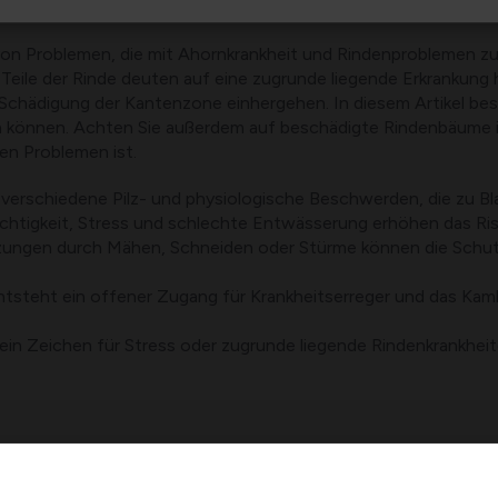
von Problemen, die mit Ahornkrankheit und Rindenproblemen 
e Teile der Rinde deuten auf eine zugrunde liegende Erkrankung
 Schädigung der Kantenzone einhergehen. In diesem Artikel b
ln können. Achten Sie außerdem auf beschädigte Rindenbäume i
ren Problemen ist.
ür verschiedene Pilz- und physiologische Beschwerden, die zu 
htigkeit, Stress und schlechte Entwässerung erhöhen das Ris
tzungen durch Mähen, Schneiden oder Stürme können die Schu
 entsteht ein offener Zugang für Krankheitserreger und das K
t ein Zeichen für Stress oder zugrunde liegende Rindenkrankhei
bis hin zu Infektionen durch Pilze und Bakterien. Dürre, Hit