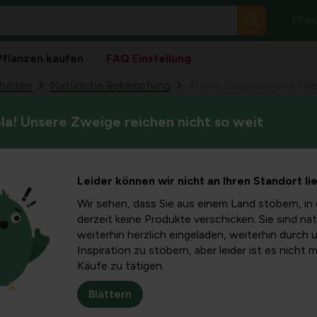
Pflan
Pflanzen kaufen
FAQ Einstellung
heiten
Natürliche Bekämpfung
Ahorn: Diagnose und Pfl
a! Unsere Zweige reichen nicht so weit
Ahornbäume bringen Ornamen
ose und
unter Krankheiten und Rinden
diesem Artikel erfahren Sie
on
Leider können wir nicht an Ihren Standort li
Ursachen sind und wie Sie si
Wir sehen, dass Sie aus einem Land stöbern, in 
men und
derzeit keine Produkte verschicken. Sie sind nat
weiterhin herzlich eingeladen, weiterhin durch 
Inspiration zu stöbern, aber leider ist es nicht 
lust
Käufe zu tätigen.
Blättern