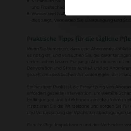
Verhindern Sie Schäden an der Rinde: Halten 
und Frostschäden.
Wasser und Nährstoffe: Tief gießen, wenn sic
dies zeigt; Vermeiden Sie Überdüngung und Sti
Praktische Tipps für die tägliche Pf
Wenn Sie bemerken, dass eine Ahornrinde abblätter
es nötig ist, und versuchen Sie, die darunterlie
untersuchen lassen. Für junge Ahornbäume ist e
Dehydration und Stress aushält und so Ahornkran
gezielt die spezifischen Anforderungen, die Pfl
Ein häufiger Punkt ist die Freisetzung von Ahorn
erfordert gezielte Intervention, um weitere Schä
Bedingungen und Infektionen zurückzuführen sei
inspizieren Sie die Wurzelzone und sorgen Sie fü
und Verbesserung der Wachstumsbedingungen une
Regelmäßige Inspektionen und das Verhindern von S