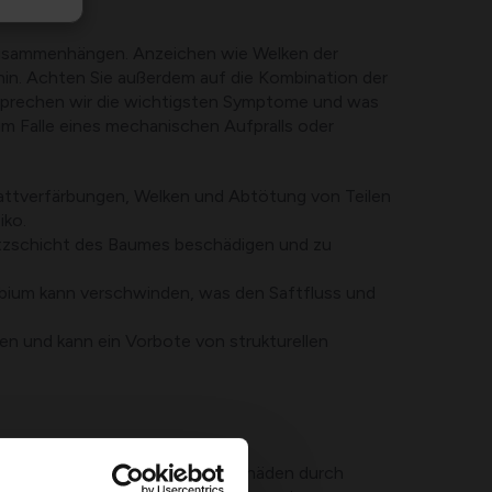
zusammenhängen. Anzeichen wie Welken der
 hin. Achten Sie außerdem auf die Kombination der
esprechen wir die wichtigsten Symptome und was
m Falle eines mechanischen Aufpralls oder
Blattverfärbungen, Welken und Abtötung von Teilen
iko.
tzschicht des Baumes beschädigen und zu
ambium kann verschwinden, was den Saftfluss und
ten und kann ein Vorbote von strukturellen
ze, kompakter Boden und Wurzelschäden durch