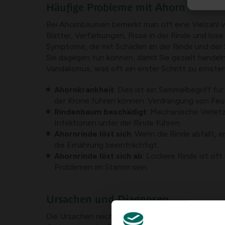
Häufige Probleme mit Ahorn
Bei Ahornbäumen bemerkt man oft eine Vielzahl 
Blätter, Verfärbungen, Risse in der Rinde und los
Symptome, die mit Schäden an der Rinde und der
Sie dagegen tun können, damit Sie gezielt hande
Vandalismus, was oft ein erster Schritt zu ernste
Ahornkrankheit
: Dies ist ein Sammelbegriff f
der Krone führen können. Verdrängung von Feuc
Rindenbaum beschädigt
: Mechanische Verle
Infektionen unter der Rinde führen.
Ahornrinde löst sich
: Wenn die Rinde abfällt,
die Ernährung beeinträchtigt.
Ahornrinde löst sich ab
: Lockere Rinde ist of
Problemen im Stamm sein.
Ursachen und Diagnosen
Die Ursachen reichen von physiologischem Stress 